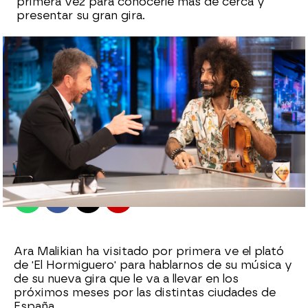
primera vez para conocerle más de cerca y
presentar su gran gira.
El Hormiguero
Madrid
Publicado:
07 de diciembre de 2022, 08:04
Whatsapp
Facebook
X
Flipboard
Ara Malikian ha visitado por primera ve el plató
de 'El Hormiguero' para hablarnos de su música y
de su nueva gira que le va a llevar en los
próximos meses por las distintas ciudades de
España.