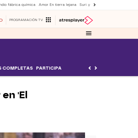
ndio fábrica química
Amor En tierra lejana
Suri y Tom Cruise
La ruleta de 
O
PROGRAMACIÓN TV
S COMPLETAS
PARTICIPA
en 'El