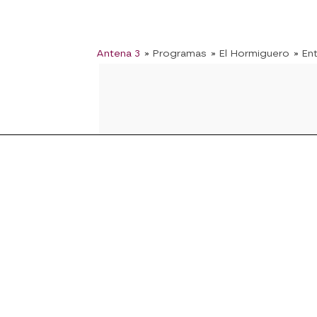
Antena 3
» Programas
» El Hormiguero
» En