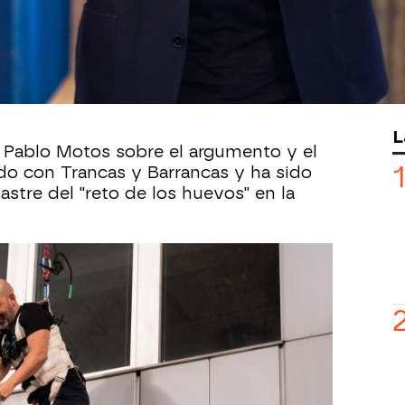
mada directora Iciar Bollaín que llega a
 de septiembre.
 en hechos reales, se relata el encuentro
 de una víctima de ETA con uno de los
L
n Pablo Motos sobre el argumento y el
do con Trancas y Barrancas y ha sido
stre del "reto de los huevos" en la