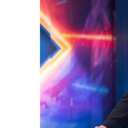
antena3.com
Madrid
Publicado:
20 de septiembre de 2021, 22
Luis Tosar se ha diverti
presentado su nueva pelíc