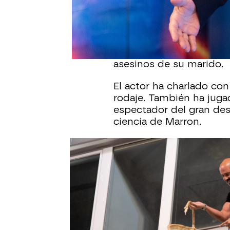
nuevo trabajo de la acla
los cines el próximo 24
En la película, inspirada
cara a cara de la viuda
asesinos de su marido.
El actor ha charlado co
rodaje. También ha juga
espectador del gran desa
ciencia de Marron.
Luis Tosar