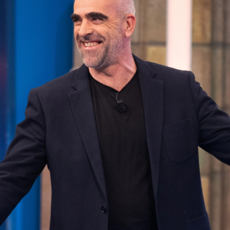
Whatsapp
Facebook
X
Flipboa
:40
do en 'El Hormiguero 3.0' y nos ha
ula, titulada 'Maixabel'. Se trata del