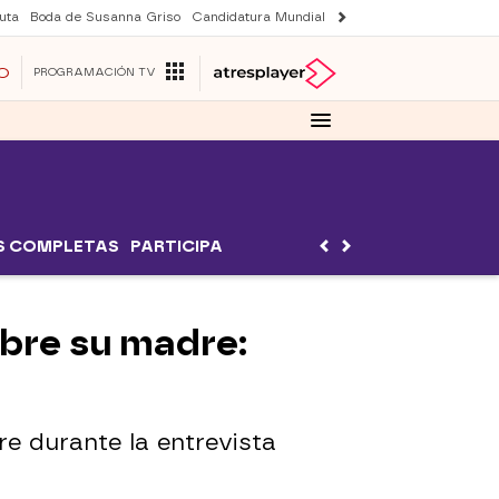
uta
Boda de Susanna Griso
Candidatura Mundial 2030
Laura Rozalen de S
O
PROGRAMACIÓN TV
S COMPLETAS
PARTICIPA
bre su madre:
e durante la entrevista