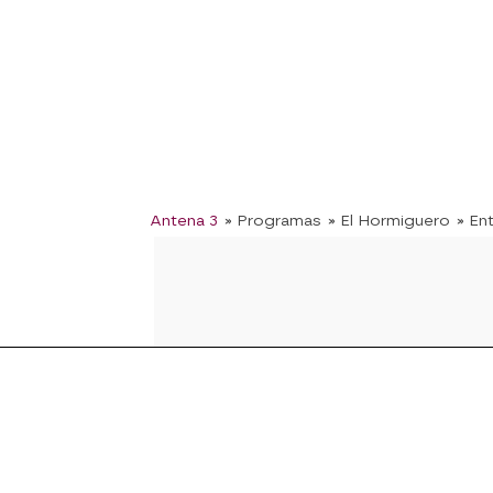
Antena 3
» Programas
» El Hormiguero
» En