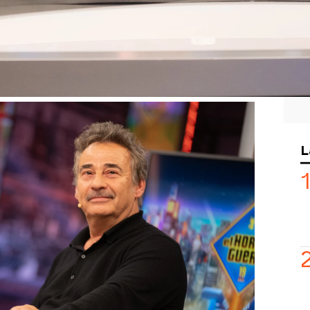
halie Poza
han deslumbrado en El
icidad y talento. La pareja de actores
ma colaboración en la gran pantalla,
detrás de sus interpretaciones y su
ión de los personajes.
Motos ha querido saber más cobre el
vaban a cabo Eduard y su madre. Según
L
les gustaba inventarse historias sobre
 eso, su progenitora era una auténtica
esvelado que la habilidad de su madre
ra tal, que incluso se inventaba la
s antes de verlas... ¡y eran mejor que