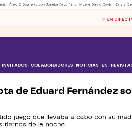
asis
Álex O'Dogherty con Joseba Arguiñano
Muere David Owiri
Crisis Ce
EN DIRECT
INVITADOS
COLABORADORES
NOTICIAS
ENTREVISTA
ota de Eduard Fernández so
tido juego que llevaba a cabo con su madr
tiernos de la noche.