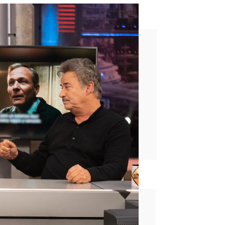
 Hormiguero
rd