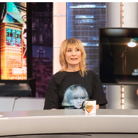
mpleta a Eduard Fernández y Nathalie Poza en El
Whatsapp
Facebook
X
Flipboa
 22:37