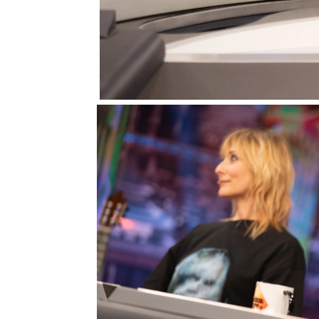
Eduard Fernández
y
Nat
Hormiguero con su compl
ha hablado sobre su últi
revelando los secretos 
enfoque en la construcc
En esta ocasión, Pablo 
divertido juego que lle
ha contado el invitado, 
la vida de la gente y en
experta.
De hecho, el actor ha d
para imaginar historias e
narrativa de las película
las originales!
Nathalie Poza
Eduard Fernández