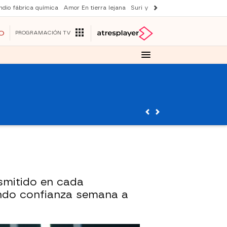
ndio fábrica química
Amor En tierra lejana
Suri y Tom Cruise
La ruleta de 
O
PROGRAMACIÓN TV
nsmitido en cada
ando confianza semana a