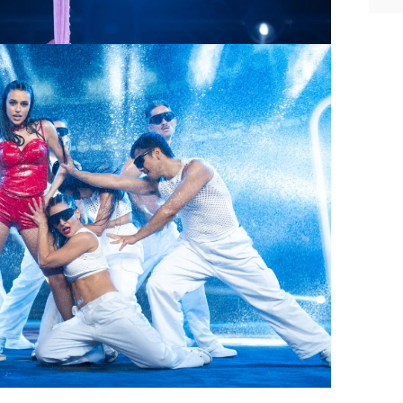
ir en la segunda semifinal
y está a
rograma. Finalmente, el consejo de
rar en razón a la concursante a las
n la cuarta clasificada para la gran
orada y acumula 169 puntos en el
apaz de dar la vuelta a la puntuación la