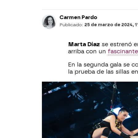
Carmen Pardo
Publicado:
25 de marzo de 2024, 1
Marta Díaz
se estrenó e
arriba con un
fascinante
En la segunda gala se co
la prueba de las sillas en
La apnea se le atragant
la prueba estrella
de El D
La concursante sacó
su
Montes
e interpretaron 
programa.