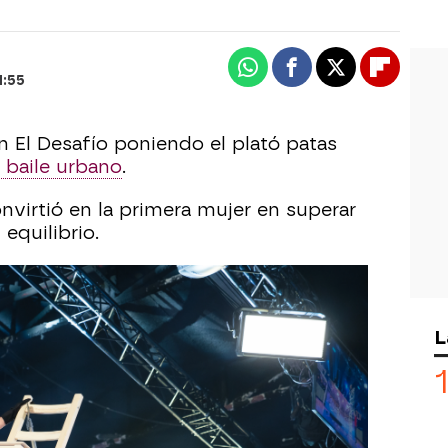
Whatsapp
Facebook
X
Flipboa
1:55
n El Desafío poniendo el plató patas
 baile urbano
.
nvirtió en la primera mujer en superar
 equilibrio.
ó a la concursante y
no superó el 1:11 en
esafío.
L
 lado más flamenco junto a Omar
juntos la Llama del amor en el cuarto