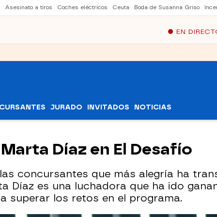
Asesinato a tiros
Coches eléctricos
Ceuta
Boda de Susanna Griso
Ince
EN DIRECT
CURSANTES
JURADO
INVITADOS
NOTICIAS
 Marta Díaz en El Desafío
 las concursantes que más alegría ha tra
ta Díaz es una luchadora que ha ido gan
 superar los retos en el programa.