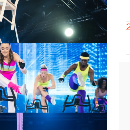
ado más guerrero
frente a Mar Flores en
ltura y la presión pudieron con Marta
nto con la exmodelo.
rsante subida sobre la bici estática
magistral baile en el programa.
reció en el séptimo programa en el
 tocando el
Big Piano con los pies
.
Mar Flores fue en El Puente
. Una prueba
tió el récord ante Marta Díaz.
fluencer pasó una de las peores
 El Desafío le sirvió para brillar en una
a con red.
 el listón en la primera semifinal y
digno de la Super Bowl convertida en