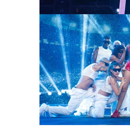
Rihanna.
La puntería le hace sufr
punto de abandonar el p
Roberto Leal le hace ent
puertas de la gran final.
Marta Díaz se convierte e
final de la cuarta temp
ranking general. ¿Será c
influencer?
Marta Díaz
ED 2024