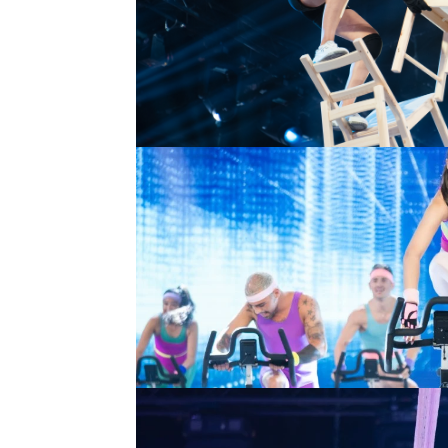
La influencer sacó su l
un duelo a ciegas
. La a
Díaz en su enfrentamie
El Flow lo sacó la concu
sobre la que realizó un 
Su lado más musical apa
que sorprendió a todos
Su segundo duelo con
en la que la exmodelo ba
En la novena gala, la in
semanas de su vida, pero
emocionante coreografí
La concursante ha subido
protagonizó un número 