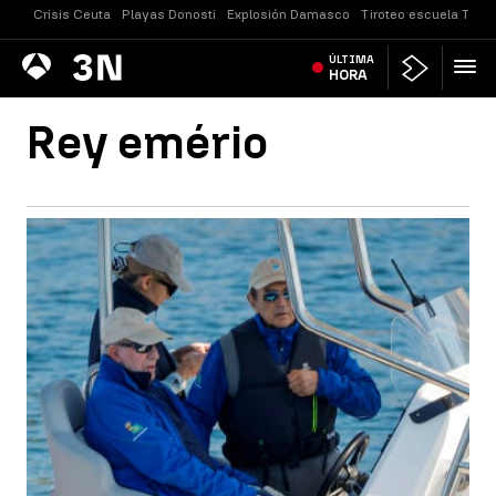
Crisis Ceuta
Playas Donosti
Explosión Damasco
Tiroteo escuela Taila
Antena
ÚLTIMA
Noticias
3
HORA
Rey emério