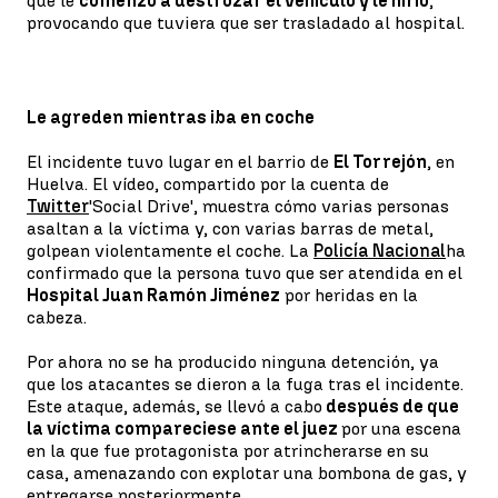
que le
comenzó a destrozar el vehículo y le hirió
,
provocando que tuviera que ser trasladado al hospital.
Le agreden mientras iba en coche
El incidente tuvo lugar en el barrio de
El Torrejón
, en
Huelva. El vídeo, compartido por la cuenta de
Twitter
'Social Drive', muestra cómo varias personas
asaltan a la víctima y, con varias barras de metal,
golpean violentamente el coche. La
Policía Nacional
ha
confirmado que la persona tuvo que ser atendida en el
Hospital Juan Ramón Jiménez
por heridas en la
cabeza.
Por ahora no se ha producido ninguna detención, ya
que los atacantes se dieron a la fuga tras el incidente.
Este ataque, además, se llevó a cabo
después de que
la víctima compareciese ante el juez
por una escena
en la que fue protagonista por atrincherarse en su
casa, amenazando con explotar una bombona de gas, y
entregarse posteriormente.