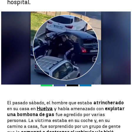
hospital.
Agreden al hombre que se atrincheró en su casa en Huelva |
antena3noticias.com
Álvaro Perreau
Publicado:
31 de enero de 2023, 18:22
Whatsapp
Facebook
X
Linkedin
El pasado sábado, el hombre que estaba
atrincherado
en su casa en
Huelva
y había amenazado con
explotar
una bombona de gas
fue agredido por varias
personas. La víctima estaba en su coche y, en su
camino a casa, fue sorprendido por un grupo de gente