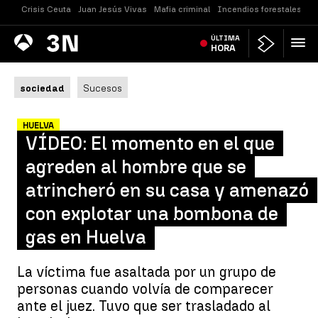
Crisis Ceuta
Juan Jesús Vivas
Mafia criminal
Incendios forestales
Vi
Antena
ÚLTIMA
Noticias
3
HORA
sociedad
Sucesos
HUELVA
VÍDEO: El momento en el que
agreden al hombre que se
atrincheró en su casa y amenazó
con explotar una bombona de
gas en Huelva
La víctima fue asaltada por un grupo de
personas cuando volvía de comparecer
ante el juez. Tuvo que ser trasladado al