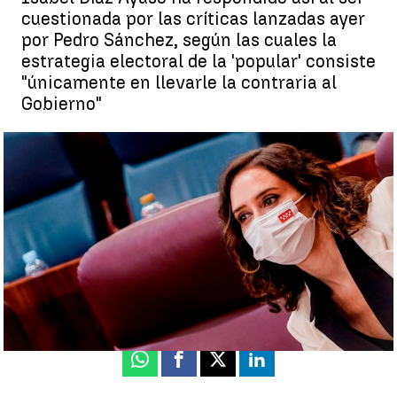
cuestionada por las críticas lanzadas ayer
por Pedro Sánchez, según las cuales la
estrategia electoral de la 'popular' consiste
"únicamente en llevarle la contraria al
Gobierno"
Ayuso, sobre las críticas de Sánchez por llevarle la contraria
continuamente: "Si le parece le doy un abrazo" |
Efe
Jorge Martínez
Publicado:
15 de octubre de 2021, 13:20
Whatsapp
Facebook
X
Linkedin