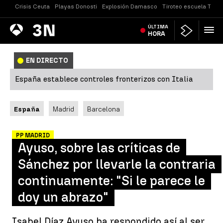
Crisis Ceuta
Playas Donosti
Explosión Damasco
Tiroteo escuela Taila
Antena
ÚLTIMA
Noticias
3
HORA
EN DIRECTO
España establece controles fronterizos con Italia
España
Madrid
Barcelona
PP MADRID
Ayuso, sobre las críticas de
Sánchez por llevarle la contraria
continuamente: "Si le parece le
doy un abrazo"
Isabel Díaz Ayuso ha respondido así al ser