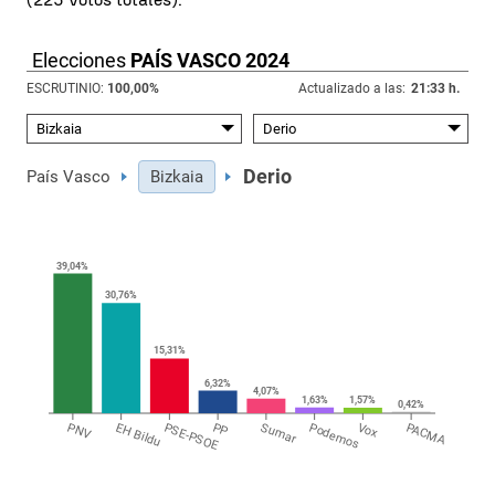
Elecciones
PAÍS VASCO 2024
ESCRUTINIO:
100,00
%
Actualizado a las:
21:33 h.
Derio
País Vasco
Bizkaia
39,04%
30,76%
15,31%
6,32%
4,07%
1,63%
1,57%
0,42%
PNV
EH Bildu
PSE-PSOE
PP
Sumar
Podemos
Vox
PACMA