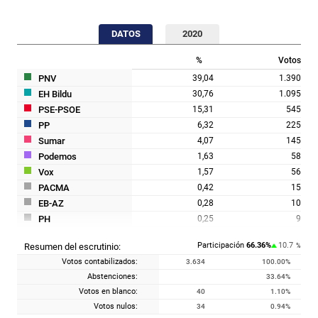
DATOS
2020
%
Votos
PNV
39,04
1.390
EH Bildu
30,76
1.095
PSE-PSOE
15,31
545
PP
6,32
225
Sumar
4,07
145
Podemos
1,63
58
Vox
1,57
56
PACMA
0,42
15
EB-AZ
0,28
10
PH
0,25
9
PUM+J
0,17
6
Participación
66.36
%
10.7
Resumen del escrutinio:
%
IZAN
0,14
5
Votos contabilizados:
3.634
100.00
%
PCTE / ELAK
0,03
1
Abstenciones:
33.64
%
Votos en blanco:
40
1.10
%
Votos nulos:
34
0.94
%