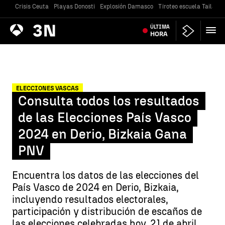
Crisis Ceuta
Playas Donosti
Explosión Damasco
Tiroteo escuela Tailandi
Antena
ÚLTIMA
Noticias
3
HORA
ELECCIONES VASCAS
Consulta todos los resultados
de las Elecciones País Vasco
2024 en Derio, Bizkaia Gana
PNV
Encuentra los datos de las elecciones del
País Vasco de 2024 en Derio, Bizkaia,
incluyendo resultados electorales,
participación y distribución de escaños de
las elecciones celebradas hoy, 21 de abril.