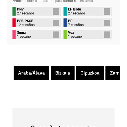
*Pincha sobre cada partido para sumar sus
escaños
PNV
EH Bildu
27 escaños
27 escaños
PSE-PSOE
PP
12 escaños
7 escaños
Sumar
Vox
1 escaño
1 escaño
Araba/Álava
Bizkaia
Gipuzkoa
Zamudi