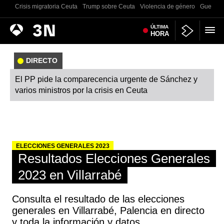
Crisis migratoria Ceuta
Trump sobre Ceuta
Violencia de género
Guerra U
Antena
ÚLTIMA
Noticias
HORA
3
DIRECTO
El PP pide la comparecencia urgente de Sánchez y
varios ministros por la crisis en Ceuta
ELECCIONES GENERALES 2023
Resultados Elecciones Generales
2023 en Villarrabé
Consulta el resultado de las elecciones
generales en Villarrabé, Palencia en directo
y toda la información y datos.