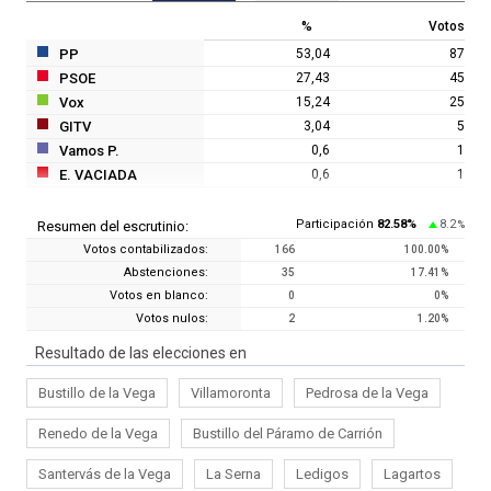
%
Votos
PP
53,04
87
PSOE
27,43
45
Vox
15,24
25
GITV
3,04
5
Vamos P.
0,6
1
E. VACIADA
0,6
1
Participación
82.58
%
8.2
Resumen del escrutinio:
%
Votos contabilizados:
166
100.00
%
Abstenciones:
35
17.41
%
Votos en blanco:
0
0
%
Votos nulos:
2
1.20
%
Resultado de las elecciones en
Bustillo de la Vega
Villamoronta
Pedrosa de la Vega
Renedo de la Vega
Bustillo del Páramo de Carrión
Santervás de la Vega
La Serna
Ledigos
Lagartos