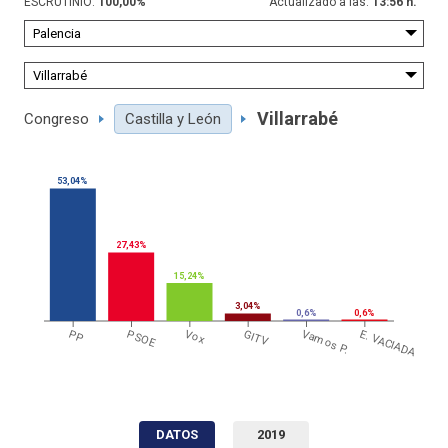
ESCRUTINIO:
100,00
%
Actualizado a las:
13:56 h.
Villarrabé
Congreso
Castilla y León
53,04%
27,43%
15,24%
3,04%
0,6%
0,6%
PP
PSOE
Vox
GITV
Vamos P.
E. VACIADA
DATOS
2019