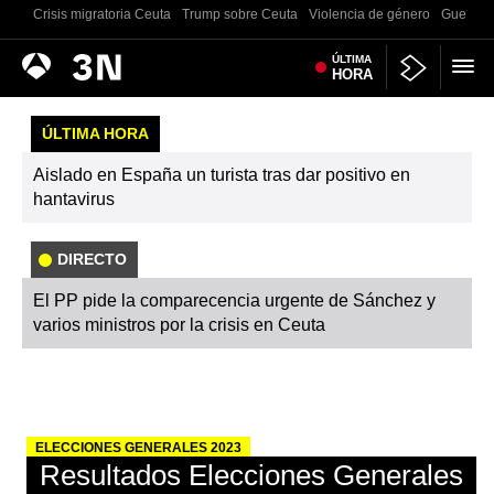
Crisis migratoria Ceuta
Trump sobre Ceuta
Violencia de género
Guerra U
Antena
ÚLTIMA
Noticias
HORA
3
ÚLTIMA HORA
Aislado en España un turista tras dar positivo en
hantavirus
DIRECTO
El PP pide la comparecencia urgente de Sánchez y
varios ministros por la crisis en Ceuta
ELECCIONES GENERALES 2023
Resultados Elecciones Generales