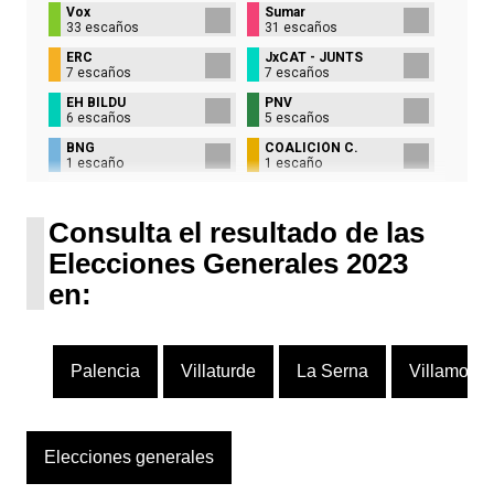
Vox
Sumar
33 escaños
31 escaños
ERC
JxCAT - JUNTS
7 escaños
7 escaños
EH BILDU
PNV
6 escaños
5 escaños
BNG
COALICIÓN C.
1 escaño
1 escaño
UPN
1 escaño
Consulta el resultado de las
Elecciones Generales 2023
en:
Palencia
Villaturde
La Serna
Villamoron
Elecciones generales