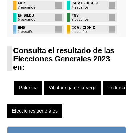
ERC
JxCAT - JUNTS
7 escaños
7 escaños
EH BILDU
PNV
6 escaños
5 escaños
BNG
COALICIÓN C.
1 escaño
1 escaño
UPN
1 escaño
Consulta el resultado de las
Elecciones Generales 2023
en:
Palencia
Villaluenga de la Vega
Pedrosa de 
Elecciones generales