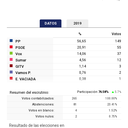
DATOS
2019
%
Votos
PP
56,65
149
PSOE
20,91
55
Vox
14,06
37
Sumar
4,56
12
GITV
1,14
3
Vamos P.
0,76
2
E. VACIADA
0,38
1
Participación
76.58
%
5.7
Resumen del escrutinio:
%
Votos contabilizados:
265
100.00
%
Abstenciones:
81
23.41
%
Votos en blanco:
4
1.52
%
Votos nulos:
2
0.75
%
Resultado de las elecciones en