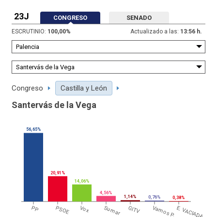
23J
CONGRESO
SENADO
ESCRUTINIO:
100,00
%
Actualizado a las:
13:56 h.
Congreso
Castilla y León
Santervás de la Vega
56,65%
20,91%
14,06%
4,56%
1,14%
0,76%
0,38%
PP
PSOE
Vox
Sumar
GITV
Vamos P.
E. VACIADA