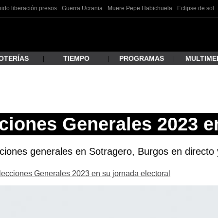
ido liberación presos
Guerra Ucrania
Muere Pepe Habichuela
Eclipse de sol
OTERÍAS
TIEMPO
PROGRAMAS
MULTIME
 estás buscando?
ciones Generales 2023 e
cciones generales en Sotragero, Burgos en directo y
Elecciones Generales 2023 en su jornada electoral
ar