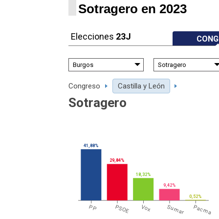
Sotragero en 2023
Elecciones
23J
CONG
Congreso
Castilla y León
Sotragero
41,88%
29,84%
18,32%
9,42%
0,52%
PP
PSOE
Vox
Sumar
Pacma