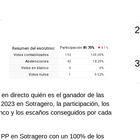
Participación
81.70
%
4.1
Resumen del escrutinio:
%
Votos contabilizados:
192
100.00
%
Abstenciones:
43
18.29
%
Votos en blanco:
0
0
%
Votos nulos:
1
0.52
%
n directo quién es el ganador de las
2023 en Sotragero, la participación, los
anco y los escaños conseguidos por cada
o PP en Sotragero con un 100% de los