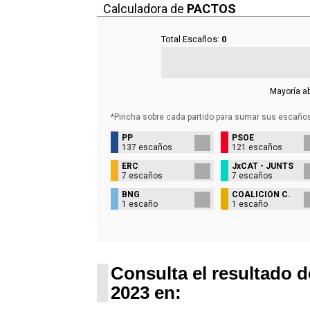
Calculadora de
PACTOS
Total Escaños:
0
Mayoría a
*Pincha sobre cada partido para sumar sus
escaño
PP
PSOE
137 escaños
121 escaños
ERC
JxCAT - JUNTS
7 escaños
7 escaños
BNG
COALICIÓN C.
1 escaño
1 escaño
Consulta el resultado d
2023 en: