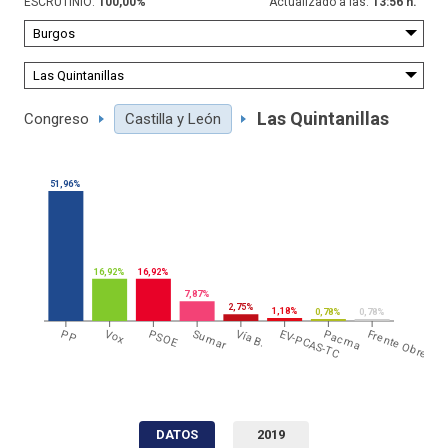
ESCRUTINIO:
100,00
%
Actualizado a las:
13:56 h.
Las Quintanillas
Congreso
Castilla y León
51,96%
16,92%
16,92%
7,87%
2,75%
1,18%
0,78%
0,78%
PP
Vox
PSOE
Sumar
Vía B.
EV-PCAS-TC
Pacma
Frente Obrero
DATOS
2019