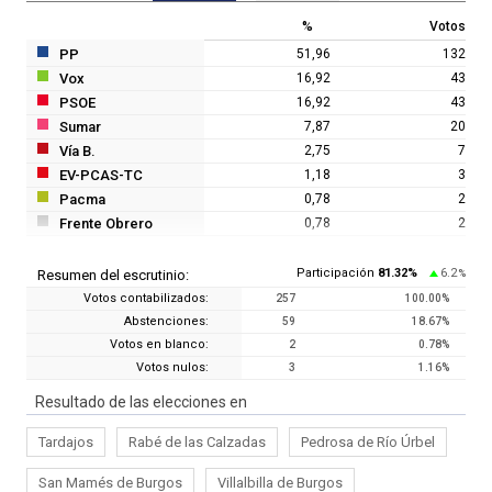
%
Votos
PP
51,96
132
Vox
16,92
43
PSOE
16,92
43
Sumar
7,87
20
Vía B.
2,75
7
EV-PCAS-TC
1,18
3
Pacma
0,78
2
Frente Obrero
0,78
2
Participación
81.32
%
6.2
Resumen del escrutinio:
%
Votos contabilizados:
257
100.00
%
Abstenciones:
59
18.67
%
Votos en blanco:
2
0.78
%
Votos nulos:
3
1.16
%
Resultado de las elecciones en
Tardajos
Rabé de las Calzadas
Pedrosa de Río Úrbel
San Mamés de Burgos
Villalbilla de Burgos