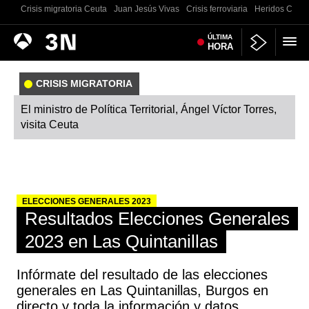
Crisis migratoria Ceuta
Juan Jesús Vivas
Crisis ferroviaria
Heridos Castell
Antena
ÚLTIMA
Noticias
HORA
3
CRISIS MIGRATORIA
El ministro de Política Territorial, Ángel Víctor Torres,
visita Ceuta
ELECCIONES GENERALES 2023
Resultados Elecciones Generales
2023 en Las Quintanillas
Infórmate del resultado de las elecciones
generales en Las Quintanillas, Burgos en
directo y toda la información y datos.