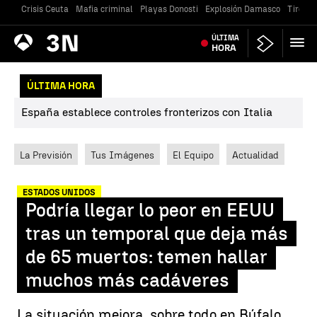
Crisis Ceuta
Mafia criminal
Playas Donosti
Explosión Damasco
Tiroteo
Antena
ÚLTIMA
Noticias
3
HORA
ÚLTIMA HORA
España establece controles fronterizos con Italia
La Previsión
Tus Imágenes
El Equipo
Actualidad
ESTADOS UNIDOS
Podría llegar lo peor en EEUU
tras un temporal que deja más
de 65 muertos: temen hallar
muchos más cadáveres
La situación mejora, sobre todo en Búfalo,