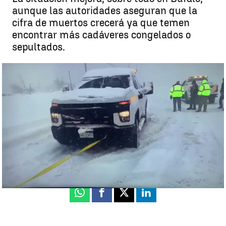
aunque las autoridades aseguran que la
cifra de muertos crecerá ya que temen
encontrar más cadáveres congelados o
sepultados.
Podría llegar lo peor en EEUU tras un temporal que deja más de 65
muertos: temen hallar muchos más cadáveres |
Antena 3
Luis Alcantud
Publicado:
28 de diciembre de 2022, 08:44
Whatsapp
Facebook
X
Linkedin