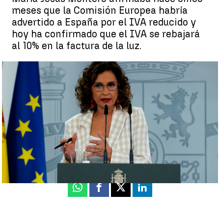
meses que la Comisión Europea habría
advertido a España por el IVA reducido y
hoy ha confirmado que el IVA se rebajará
al 10% en la factura de la luz.
El cambio de discurso de María Jesús Montero sobre el IVA en la
factura de la luz en solo cinco meses |
EFE
Beatriz García
Actualizado:
22 de junio de 2021, 18:29
Publicado:
22 de junio de 2021, 15:31
Whatsapp
Facebook
X
Linkedin