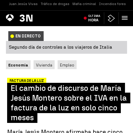
Juan Jesús Vivas
Tráfico de drogas
Mafia criminal
Incendios forestale
Antena
ÚLTIMA
Noticias
3
HORA
EN DIRECTO
Segundo día de controles a los viajeros de Italia
Economía
Vivienda
Empleo
FACTURA DE LA LUZ
El cambio de discurso de María
Jesús Montero sobre el IVA en la
factura de la luz en solo cinco
meses
María Jesús Montero afirmaba hace cinco