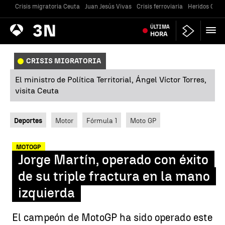
Crisis migratoria Ceuta
Juan Jesús Vivas
Crisis ferroviaria
Heridos Caste
Antena
ÚLTIMA
Noticias
3
HORA
CRISIS MIGRATORIA
El ministro de Política Territorial, Ángel Víctor Torres,
visita Ceuta
Deportes
Motor
Fórmula 1
Moto GP
MOTOGP
Jorge Martín, operado con éxito
de su triple fractura en la mano
izquierda
El campeón de MotoGP ha sido operado este