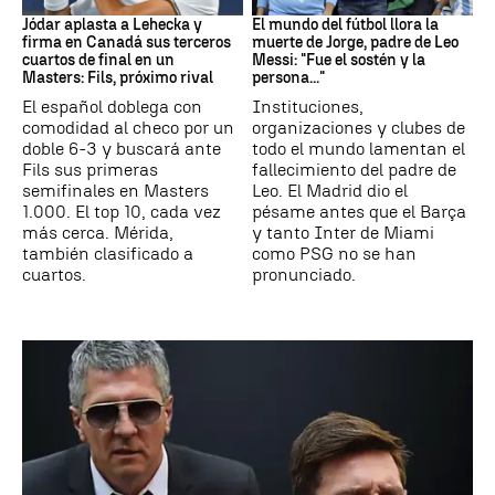
Jódar aplasta a Lehecka y
El mundo del fútbol llora la
firma en Canadá sus terceros
muerte de Jorge, padre de Leo
cuartos de final en un
Messi: "Fue el sostén y la
Masters: Fils, próximo rival
persona..."
El español doblega con
Instituciones,
comodidad al checo por un
organizaciones y clubes de
doble 6-3 y buscará ante
todo el mundo lamentan el
Fils sus primeras
fallecimiento del padre de
semifinales en Masters
Leo. El Madrid dio el
1.000. El top 10, cada vez
pésame antes que el Barça
más cerca. Mérida,
y tanto Inter de Miami
también clasificado a
como PSG no se han
cuartos.
pronunciado.