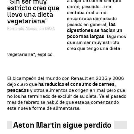
"Sin ser muy
a dejar de comer siempre
carne, pescado... me
estricto creo que
sentaba mal o me
llevo una dieta
encontraba demasiado
vegetariana"
pesado en general,
las
Fernando Alonso, en DAZN
digestiones se hacían un
poco más largas
. Digamos
que sin ser muy estricto
creo que tengo una dieta
vegetariana", explicó.
El bicampeón del mundo con Renault en 2005 y 2006
dejó claro que
ha reducido el consumo de carnes,
pescados
y otros alimentos de origen animal pero que
no los ha terminado de excluir de su dieta. Ya el pasado
mes de febrero se habló de que estaba comenzando
esta nueva forma de alimentarse.
Aston Martin sigue perdido