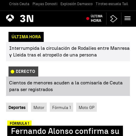
Crisis Ceuta
Playas Donosti
Explosión Damasco
Tiroteo escuela Tailandi
Antena
ÚLTIMA
Noticias
3
HORA
ÚLTIMA HORA
Interrumpida la circulación de Rodalíes entre Manresa
y Lleida tras el atropello de una persona
DIRECTO
Cientos de menores acuden a la comisaría de Ceuta
para ser registrados
Deportes
Motor
Fórmula 1
Moto GP
FÓRMULA 1
Fernando Alonso confirma su