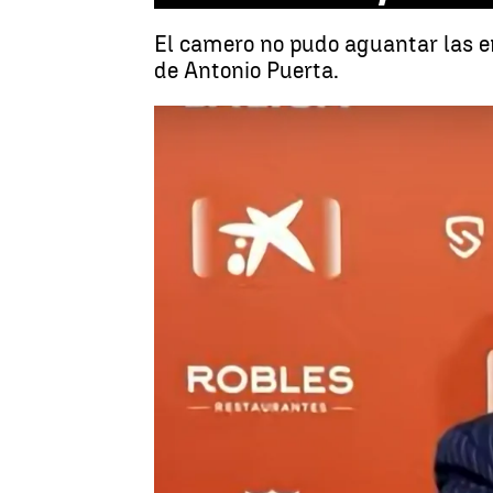
El camero no pudo aguantar las em
de Antonio Puerta.
Se
Juan Manuel M. Lardón
Publicado:
06 de septiembre de 2023,