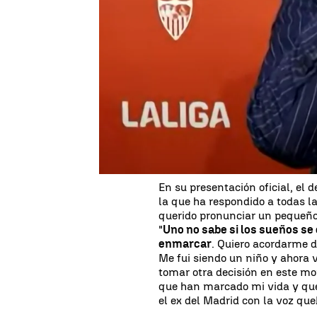
Los sevillistas ya han podido 
Ramos en la rueda de prensa 
defensores de la historia
vuelv
carrera plagada de éxitos en el
Ramos se emociona habl
Puerta
En su presentación oficial, el
la que ha respondido a todas la
querido pronunciar un pequeño
"
Uno no sabe si los sueños se
enmarcar
. Quiero acordarme 
Me fui siendo un niño y ahora v
tomar otra decisión en este m
que han marcado mi vida y qu
el ex del Madrid con la voz qu