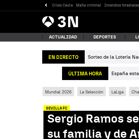
Crisis Ceuta
Mafia criminal
Incendios forestale
Antena
Noticias
3
ACTUALIDAD
DEPORTES
L
Sorteo de la Lotería Na
EN DIRECTO
¿Qué
España estab
ÚLTIMA HORA
Mundial 2026
La Selección
LaLiga
Cha
SEVILLA FC
Sergio Ramos se
Bus
su familia y de A