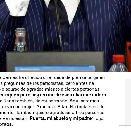
escuchar las primeras palabras de
su ídolo Sergio
del estadio Sánchez Pizjuán
. Uno de los mejores
e a su casa 18 años después
y tras toda una
 Real Madrid.
ando de su familia y de
 de Camas ha ofrecido una rueda de prensa larga en
s preguntas de los periodistas, pero antes ha
 discurso de agradecimiento a ciertas personas:
 cumplen pero hoy es uno de esos días que quiero
de René también, de mi hermano. Aquí estamos.
uelvo con mujer. Gracias a Pilar. No tenía sentido
omento. También quiero agradecer a tres personas
e ya no están:
Puerta, mi abuelo y mi padre
", dijo
ebrada.