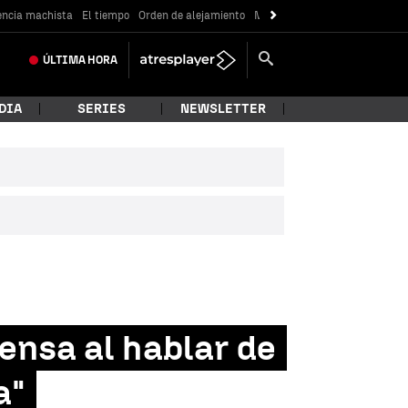
encia machista
El tiempo
Orden de alejamiento
Messi
ÚLTIMA
HORA
DIA
SERIES
NEWSLETTER
ensa al hablar de
a"