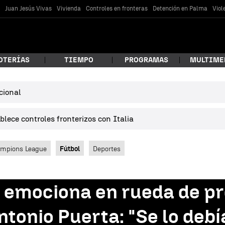
s
Juan Jesús Vivas
Vivienda
Controles en fronteras
Detención en Palma
Viol
OTERÍAS
TIEMPO
PROGRAMAS
MULTIME
cional
 estás buscando?
lece controles fronterizos con Italia
mpions League
Fútbol
Deportes
 emociona en rueda de pr
car
ntonio Puerta: "Se lo debí