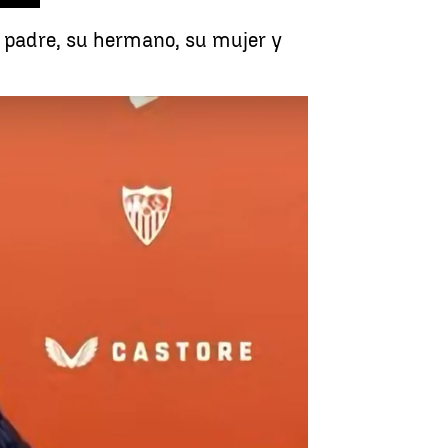
u padre, su hermano, su mujer y
nio Puerta: "Se lo debía" |
Redes sociales: Sevilla FC