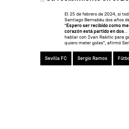
El 25 de febrero de 2024, si to
Santiago Bernabéu dos años des
"
Espero ser recibido como mer
corazón está partido en dos
..
hablar con Ivan Rakitic para g
quiero meter goles", afirmó Ser
Sevilla FC
Sergio Ramos
Fútb