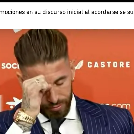
ociones en su discurso inicial al acordarse se s
rgio Ramos se emociona en rueda de prensa al hablar de su familia y de Anto
Whatsapp
Facebook
X
Linkedin
 20:59