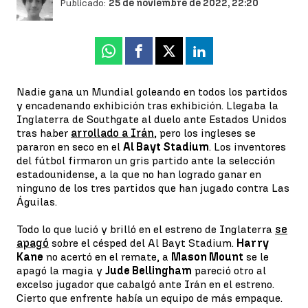
Publicado:
25 de noviembre de 2022, 22:20
Whatsapp
Facebook
X
Linkedin
Nadie gana un Mundial goleando en todos los partidos
y encadenando exhibición tras exhibición. Llegaba la
Inglaterra de Southgate al duelo ante Estados Unidos
tras haber
arrollado a Irán
, pero los ingleses se
pararon en seco en el
Al Bayt Stadium
. Los inventores
del fútbol firmaron un gris partido ante la selección
estadounidense, a la que no han logrado ganar en
ninguno de los tres partidos que han jugado contra Las
Águilas.
Todo lo que lució y brilló en el estreno de Inglaterra
se
apagó
sobre el césped del Al Bayt Stadium.
Harry
Kane
no acertó en el remate, a
Mason Mount
se le
apagó la magia y
Jude Bellingham
pareció otro al
excelso jugador que cabalgó ante Irán en el estreno.
Cierto que enfrente había un equipo de más empaque.