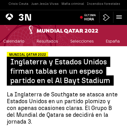
Crisis Ceuta
Juan Jesús Vivas
Mafia criminal
Incendios forestales
Vi
Antena
ÚLTIMA
Noticias
3
HORA
MUNDIAL QATAR 2022
Calendario
Resultados
Selecciones
España
MUNDIAL QATAR 2022
Inglaterra y Estados Unidos
firman tablas en un espeso
partido en el Al Bayt Stadium
La Inglaterra de Southgate se atasca ante
Estados Unidos en un partido plomizo y
con apenas ocasiones claras. El Grupo B
del Mundial de Qatara se decidirá en la
jornada 3.