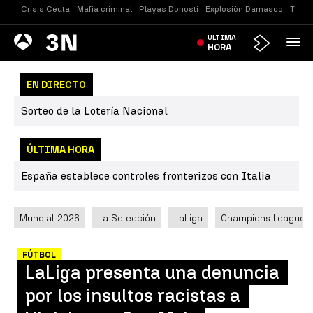
Crisis Ceuta
Mafia criminal
Playas Donosti
Explosión Damasco
Tirot
Antena
ÚLTIMA
Noticias
3
HORA
EN DIRECTO
Sorteo de la Lotería Nacional
ÚLTIMA HORA
España establece controles fronterizos con Italia
Mundial 2026
La Selección
LaLiga
Champions League
FÚTBOL
LaLiga presenta una denuncia
por los insultos racistas a