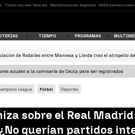
o
Tiroteo escuela Tailandia
Manifestaciones Argentina
NASA paneles solare
OTERÍAS
TIEMPO
PROGRAMAS
MULTIME
ulación de Rodalíes entre Manresa y Lleida tras el atropello d
 estás buscando?
res acuden a la comisaría de Ceuta para ser registrados
hampions League
Fútbol
Deportes
niza sobre el Real Madrid
ar
¿No querían partidos int