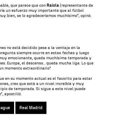
onable, que parece que con
Raiola
(representante de
ería un esfuerzo muy importante que al fútbol
muy bien, se lo agradeceríamos muchísimo", opinó.
neo no está decidido pese a la ventaja en la
pregunta siempre ocurre en estas fechas y luego
es muy emocionante, queda muchísima temporada y
es. Europa, el descenso... queda mucha liga. Lo que
un momento extraordinario".
gue en su momento actual es el favorito para estar
ones, creo que está a un nivel increíble y muy
cipio de temporada. Si sigue a este nivel puede
", apostilló.
eague
Real Madrid