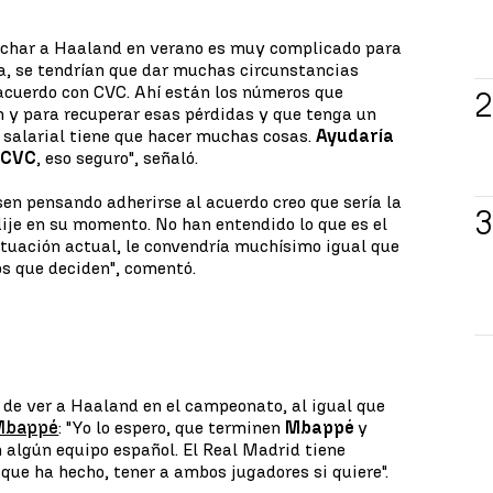
fichar a Haaland en verano es muy complicado para
a, se tendrían que dar muchas circunstancias
acuerdo con CVC. Ahí están los números que
 y para recuperar esas pérdidas y que tenga un
 salarial tiene que hacer muchas cosas.
Ayudaría
 CVC
, eso seguro", señaló.
sen pensando adherirse al acuerdo creo que sería la
dije en su momento. No han entendido lo que es el
situación actual, le convendría muchísimo igual que
los que deciden", comentó.
o de ver a Haaland en el campeonato, al igual que
 Mbappé
: "Yo lo espero, que terminen
Mbappé
y
 algún equipo español. El Real Madrid tiene
que ha hecho, tener a ambos jugadores si quiere".