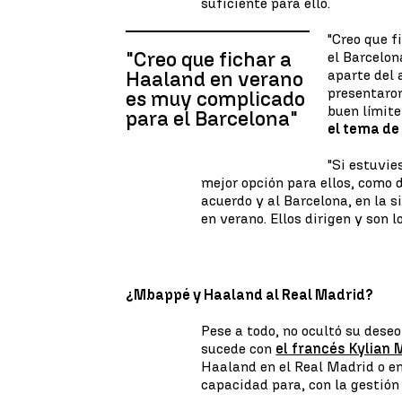
suficiente para ello.
"Creo que 
"Creo que fichar a
el Barcelon
aparte del 
Haaland en verano
presentaron
es muy complicado
buen límite
para el Barcelona"
el tema de
"Si estuvie
mejor opción para ellos, como 
acuerdo y al Barcelona, en la 
en verano. Ellos dirigen y son 
¿Mbappé y Haaland al Real Madrid?
Pese a todo, no ocultó su dese
sucede con
el francés Kylian
Haaland en el Real Madrid o en
capacidad para, con la gestión 