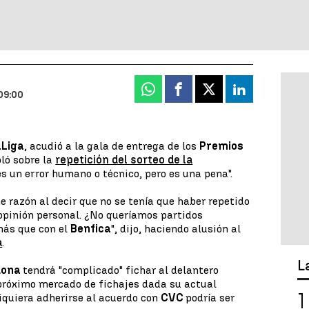
Whatsapp
Facebook
X
Linkedin
09:00
aLiga
, acudió a la gala de entrega de los
Premios
bló sobre la
repetición del sorteo de la
 es un error humano o técnico, pero es una pena".
e razón al decir que no se tenía que haber repetido
 opinión personal. ¿No queríamos partidos
más que con el
Benfica
", dijo, haciendo alusión al
a
.
L
lona
tendrá "complicado" fichar al delantero
próximo mercado de fichajes dada su actual
iquiera adherirse al acuerdo con
CVC
podría ser