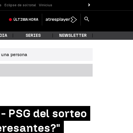
s
Eclipse de sol total
Vinicius
ÚLTIMA
HORA
DIA
SERIES
NEWSLETTER
e una persona
 - PSG del sorteo
eresantes?"