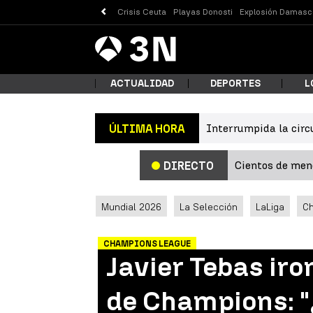
Crisis Ceuta
Playas Donosti
Explosión Damasc
Antena
Noticias
3
ACTUALIDAD
DEPORTES
L
Interrumpida la circ
ÚLTIMA HORA
¿Qué
Cientos de meno
DIRECTO
Mundial 2026
La Selección
LaLiga
C
CHAMPIONS LEAGUE
Javier Tebas iro
Busc
de Champions: "