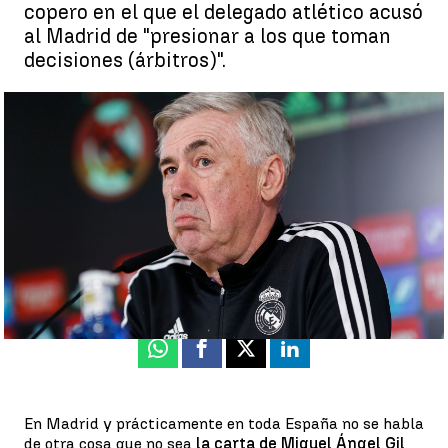
copero en el que el delegado atlético acusó
al Madrid de "presionar a los que toman
decisiones (árbitros)".
Ancelotti contesta a Gil Marín: "No leí la carta pero merecimos
ganar, no voy a hablar más" |
EFE
Juan Manuel M. Lardón
Publicado:
28 de enero de 2023, 13:03
Whatsapp
Facebook
X
Linkedin
En Madrid y prácticamente en toda España no se habla
de otra cosa que no sea
la carta de Miguel Ángel Gil