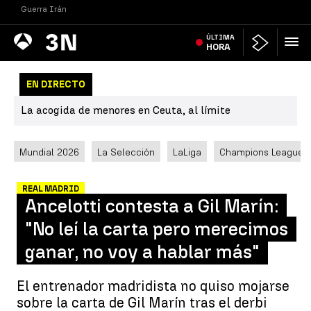
Guerra Irán
Antena
ÚLTIMA
Noticias
3
HORA
EN DIRECTO
La acogida de menores en Ceuta, al límite
Mundial 2026
La Selección
LaLiga
Champions League
REAL MADRID
Ancelotti contesta a Gil Marín:
"No leí la carta pero merecimos
ganar, no voy a hablar más"
El entrenador madridista no quiso mojarse
sobre la carta de Gil Marín tras el derbi