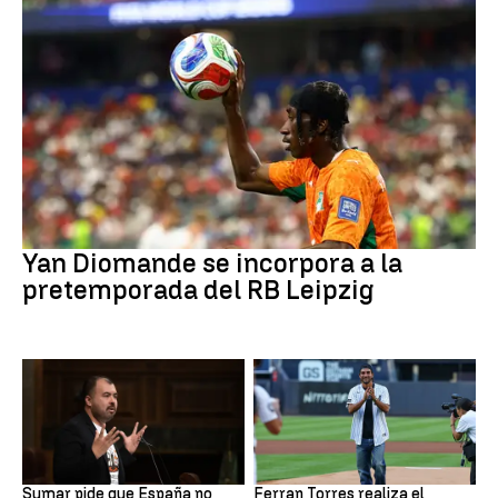
Fútbol
Yan Diomande se incorpora a la
pretemporada del RB Leipzig
Mundial 2030
MLB
Sumar pide que España no
Ferran Torres realiza el