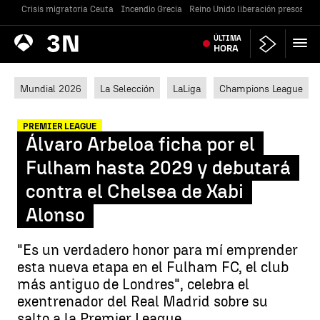
Crisis migratoria Ceuta
Incendio Grecia
Reino Unido liberación presos
Gu
Antena
ÚLTIMA
Noticias
3
HORA
Mundial 2026
La Selección
LaLiga
Champions League
PREMIER LEAGUE
Álvaro Arbeloa ficha por el
Fulham hasta 2029 y debutará
contra el Chelsea de Xabi
Alonso
"Es un verdadero honor para mí emprender
esta nueva etapa en el Fulham FC, el club
más antiguo de Londres", celebra el
exentrenador del Real Madrid sobre su
salto a la Premier League.