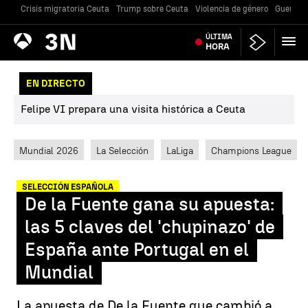
Crisis migratoria Ceuta
Trump sobre Ceuta
Violencia de género
Guerra U
Antena
ÚLTIMA
Noticias
3
HORA
EN DIRECTO
Felipe VI prepara una visita histórica a Ceuta
Mundial 2026
La Selección
LaLiga
Champions League
SELECCIÓN ESPAÑOLA
De la Fuente gana su apuesta:
las 5 claves del 'chupinazo' de
España ante Portugal en el
Mundial
La apuesta de De la Fuente que cambió a