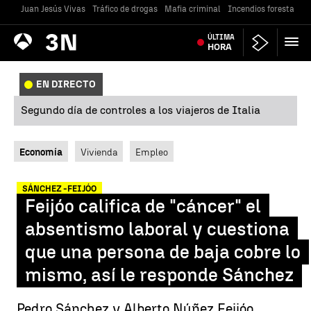
Juan Jesús Vivas
Tráfico de drogas
Mafia criminal
Incendios forestales
Antena
ÚLTIMA
Noticias
3
HORA
EN DIRECTO
Segundo día de controles a los viajeros de Italia
Economía
Vivienda
Empleo
SÁNCHEZ -FEIJÓO
Feijóo califica de "cáncer" el
absentismo laboral y cuestiona
que una persona de baja cobre lo
mismo, así le responde Sánchez
Pedro Sánchez y Alberto Núñez Feijóo