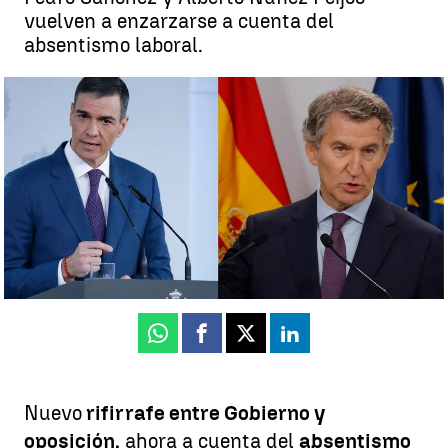
vuelven a enzarzarse a cuenta del
absentismo laboral.
Feijóo califica de "cáncer" el absentismo laboral y cuestiona que
una persona de baja cobre lo mismo, así le responde Sánchez |
EFE
Miriam Vázquez
Publicado:
08 de julio de 2026, 08:25
Whatsapp
Facebook
X
Linkedin
Nuevo
rifirrafe entre Gobierno y
oposición,
ahora a cuenta del
absentismo