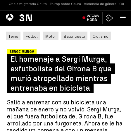
Crisis migratoria Ceuta
Trump sobre Ceuta
Violencia de género
Guerra
Antena
ÚLTIMA
Noticias
3
HORA
Tenis
Fútbol
Motor
Baloncesto
Ciclismo
SERGI MURGA
El homenaje a Sergi Murga,
exfutbolista del Girona B que
murió atropellado mientras
entrenaba en bicicleta
Salió a entrenar con su bicicleta una
mañana de enero y no volvió. Sergi Murga,
el que fuera futbolista del Girona B, fue
arrollado por una furgoneta. Ahora se le ha
rendido un homenaje con un mensaje