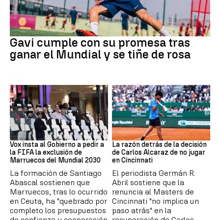
Fútbol
Gavi cumple con su promesa tras
ganar el Mundial y se tiñe de rosa
Mundial 2030
Tenis
Vox insta al Gobierno a pedir a
La razón detrás de la decisión
la FIFA la exclusión de
de Carlos Alcaraz de no jugar
Marruecos del Mundial 2030
en Cincinnati
La formación de Santiago
El periodista Germán R.
Abascal sostienen que
Abril sostiene que la
Marruecos, tras lo ocurrido
renuncia al Masters de
en Ceuta, ha "quebrado por
Cincinnati "no implica un
completo los presupuestos
paso atrás" en la
de confianza y cooperación
recuperación de Carlos