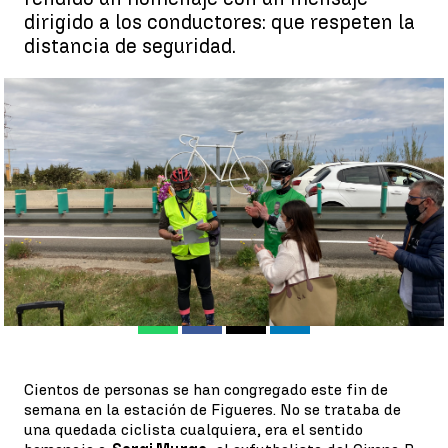
dirigido a los conductores: que respeten la
distancia de seguridad.
El homenaje a Sergi Murga, exfutbolista del Girona B que murió
atropellado mientras entrenaba en bicicleta |
@moutenbici
Antena 3 Deportes
Publicado:
29 de marzo de 2021, 14:19
Whatsapp
Facebook
X
Linkedin
Cientos de personas se han congregado este fin de
semana en la estación de Figueres. No se trataba de
una quedada ciclista cualquiera, era el sentido