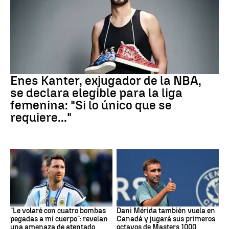
Baloncesto
Enes Kanter, exjugador de la NBA,
se declara elegible para la liga
femenina: "Si lo único que se
requiere..."
Mundial 2026
Tenis
"Le volaré con cuatro bombas
Dani Mérida también vuela en
pegadas a mi cuerpo": revelan
Canadá y jugará sus primeros
una amenaza de atentado
octavos de Masters 1000