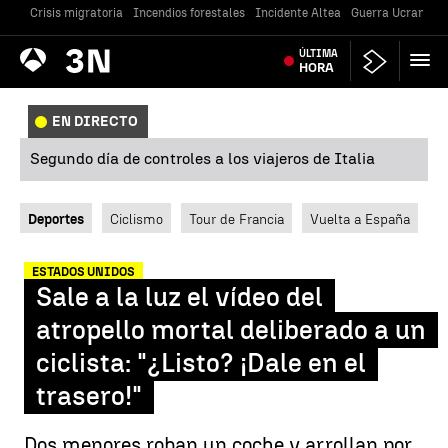
Crisis migratoria
Incendios forestales
Incidente Altea
Guerra Ucrania
Antena
ÚLTIMA
Noticias
3
HORA
EN DIRECTO
Segundo día de controles a los viajeros de Italia
Deportes
Ciclismo
Tour de Francia
Vuelta a España
ESTADOS UNIDOS
Sale a la luz el vídeo del
atropello mortal deliberado a un
ciclista: "¿Listo? ¡Dale en el
trasero!"
Dos menores roban un coche y arrollan por