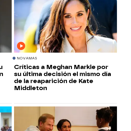
NOVAMAS
u
Críticas a Meghan Markle por
n
su última decisión el mismo día
e
de la reaparición de Kate
Middleton