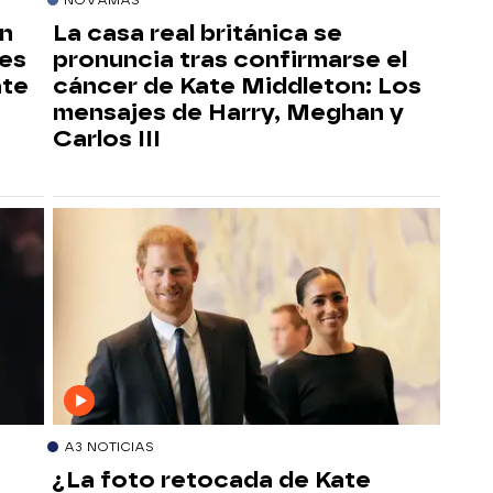
an
La casa real británica se
les
pronuncia tras confirmarse el
ate
cáncer de Kate Middleton: Los
mensajes de Harry, Meghan y
Carlos III
A3 NOTICIAS
¿La foto retocada de Kate