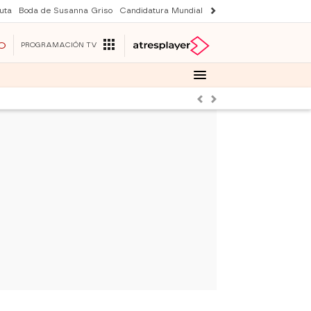
uta
Boda de Susanna Griso
Candidatura Mundial 2030
Laura Rozalen de S
O
PROGRAMACIÓN TV
Anterior
Siguiente