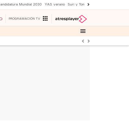
andidatura Mundial 2030
YAS verano
Suri y Tom Cruise
Una nueva vida
O
PROGRAMACIÓN TV
Anterior
Siguiente