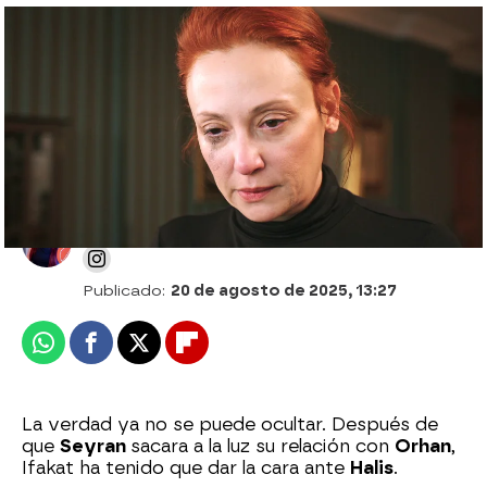
Seyran desvela que Ifakat y Orhan son
amantes en Una nueva vida
Desirée Castillo
Publicado:
20 de agosto de 2025, 13:27
Whatsapp
Facebook
X
Flipboard
La verdad ya no se puede ocultar. Después de
que
Seyran
sacara a la luz su relación con
Orhan
,
Ifakat ha tenido que dar la cara ante
Halis
.