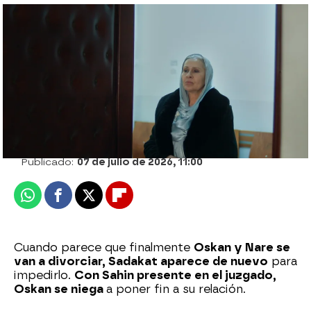
Cihan rompe el sueño de Nare y Sahin: les
obliga a separarse
Ismael Jiménez
Publicado:
07 de julio de 2026, 11:00
Whatsapp
Facebook
X
Flipboard
Cuando parece que finalmente
Oskan y Nare se
van a divorciar, Sadakat aparece de nuevo
para
impedirlo.
Con Sahin presente en el juzgado,
Oskan se niega
a poner fin a su relación.