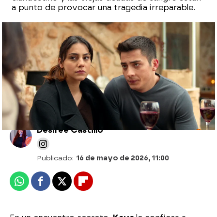
a punto de provocar una tragedia irreparable.
Boda rota y fuga de película: Kaya
secuestra a Zerrin vestida de novia y
huye con ella
Desirée Castillo
Publicado:
16 de mayo de 2026, 11:00
Whatsapp
Facebook
X
Flipboard