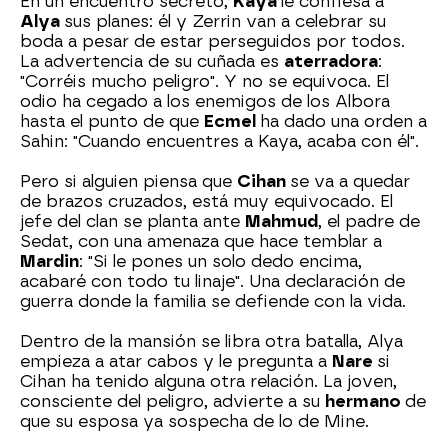
En un encuentro secreto,
Kaya
le confiesa a
Alya
sus planes: él y Zerrin van a celebrar su
boda a pesar de estar perseguidos por todos.
La advertencia de su cuñada es
aterradora
:
"Corréis mucho peligro". Y no se equivoca. El
odio ha cegado a los enemigos de los Albora
hasta el punto de que
Ecmel
ha dado una orden a
Sahin: "Cuando encuentres a Kaya, acaba con él".
Pero si alguien piensa que
Cihan
se va a quedar
de brazos cruzados, está muy equivocado. El
jefe del clan se planta ante
Mahmud
, el padre de
Sedat, con una amenaza que hace temblar a
Mardin
: "Si le pones un solo dedo encima,
acabaré con todo tu linaje". Una declaración de
guerra donde la familia se defiende con la vida.
Dentro de la mansión se libra otra batalla, Alya
empieza a atar cabos y le pregunta a
Nare
si
Cihan ha tenido alguna otra relación. La joven,
consciente del peligro, advierte a su
hermano
de
que su esposa ya sospecha de lo de Mine.