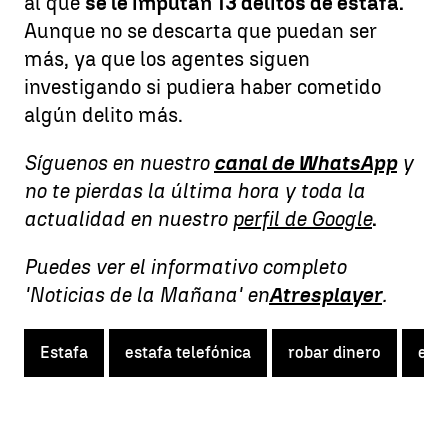
al que
se le imputan 13 delitos de estafa.
Aunque no se descarta que puedan ser
más, ya que los agentes siguen
investigando si pudiera haber cometido
algún delito más.
Síguenos en nuestro
canal de WhatsApp
y
no te pierdas la última hora y toda la
actualidad en nuestro
perfil de Google
.
Puedes ver el informativo completo
'Noticias de la Mañana' en
Atresplayer
.
Estafa
estafa telefónica
robar dinero
est