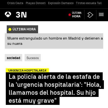
Crisis Ceuta
Playas Donosti
Explosión Damasco
Tiroteo escuela Tailandi
Antena
ÚLTIMA
Noticias
3
HORA
ÚLTIMA HORA
Muere estrangulado un hombre en Madrid y detienen a
su nuera
sociedad
Sucesos
'URGENCIA HOSPITALARIA'
La policía alerta de la estafa de
la 'urgencia hospitalaria': "Hola,
llamamos del hospital. Su hijo
está muy grave"