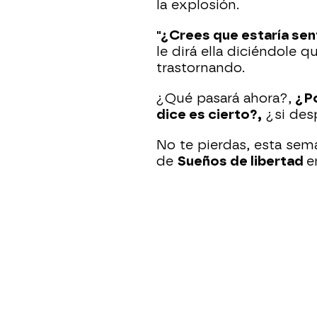
la explosión.
"¿Crees que estaría sent
le dirá ella diciéndole q
trastornando.
¿Qué pasará ahora?,
¿P
dice es cierto?,
¿si des
No te pierdas, esta se
de
Sueños de libertad
e