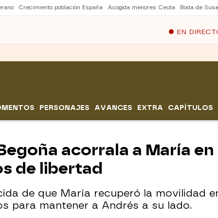
erano
Crecimiento población España
Acogida menores Ceuta
Boda de Susa
EN DIRECT
OMENTOS
PERSONAJES
AVANCES
EXTRA
CAPÍTULOS
 Begoña acorrala a María en
s de libertad
ida de que María recuperó la movilidad e
os para mantener a Andrés a su lado.