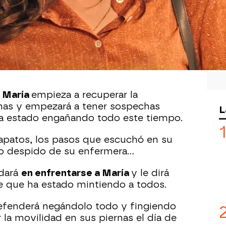
ás vista de la televisión aumenta por
ábrica
y que
Andrés
siga en coma,
nte a la ficción que arrasa en la
e
María
empieza a recuperar la
rnas y empezará a tener sospechas
L
ha estado engañando todo este tiempo.
 zapatos, los pasos que escuchó en su
do despido de su enfermera…
dará
en enfrentarse a María
y le dirá
 que ha estado mintiendo a todos.
defenderá negándolo todo y fingiendo
la movilidad en sus piernas el día de