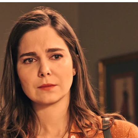
María se pone de pie delante de él para impedir 
Whatsapp
Facebook
X
Flipboa