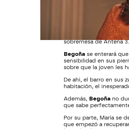
La tensión en la serie m
momentos.
Tras
la explosión en la f
llega otro punto importa
sobremesa de Antena 3.
Begoña
se enterará qu
sensibilidad en sus pie
sobre que la joven les 
De ahí, el barro en sus
habitación, el inespera
Además,
Begoña
no du
que sabe perfectamente
Por su parte, María se 
que empezó a recuperar 