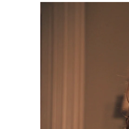
¡Andrés descubre la verdad!: 
Julia Zapata López
Publicado:
20 de octubre de 2025, 22:59