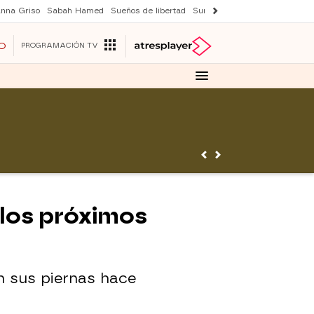
nna Griso
Sabah Hamed
Sueños de libertad
Suri y Tom Cruise
Una nuev
O
PROGRAMACIÓN TV
 los próximos
n sus piernas hace