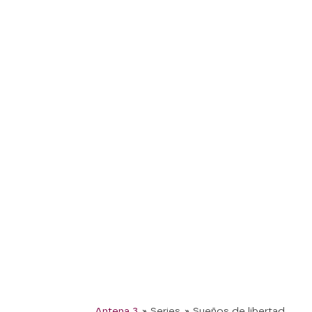
Antena 3
» Series
» Sueños de libertad