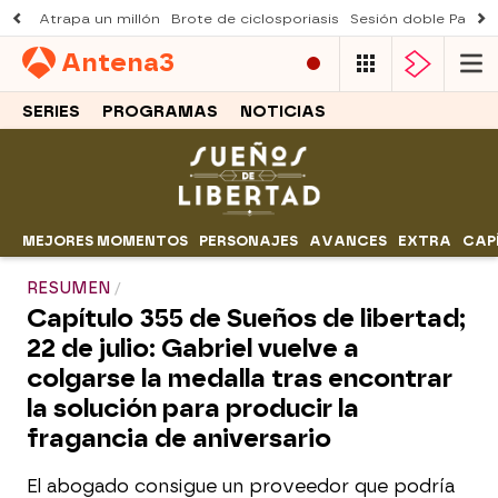
Atrapa un millón
Brote de ciclosporiasis
Sesión doble Padre
Antena
3
SERIES
PROGRAMAS
NOTICIAS
MEJORES MOMENTOS
PERSONAJES
AVANCES
EXTRA
CAP
RESUMEN
Capítulo 355 de Sueños de libertad;
22 de julio: Gabriel vuelve a
colgarse la medalla tras encontrar
la solución para producir la
fragancia de aniversario
El abogado consigue un proveedor que podría