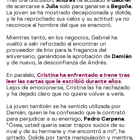
Tras una discusión,
Andrés
ha acusado a
Gabriel
de acercarse a
Julia
solo para ganarse a
Begoña
.
La joven se ha mostrado decepcionada y dolida,
y le ha reprochado sus celos y su actitud: ya no
reconoce al hombre del que se enamoró.
Mientras tanto, en los negocios, Gabriel ha
vuelto a salir reforzado al encontrar un
proveedor de lirio para la fragancia del
aniversario, ganándose la aprobación de
Damián
y de nuevo, la desconfianza de Andrés.
En paralelo,
Cristina ha enfrentado a Irene tras
leer las cartas que le escribió durante años
.
Lejos de emocionarse, Cristina las ha rechazado
y ha dejado claro que no quiere volver a verla.
La joven también se ha sentido utilizada por
Damián, quien le ha confesado que la contrató
para perjudicar a su enemigo,
Pedro Carpena
.
“Ósea, usted quería sacar trapos sucios de su
rival y de su hermana y me encontró a mí”, ha
gritado. Dolida por tanta manipulación y mentira,