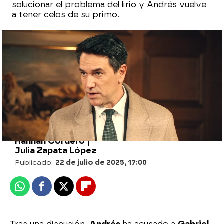
solucionar el problema del lirio y Andrés vuelve
a tener celos de su primo.
Gabriel sabotea la fórmula del perfume
aniversario y pone en riesgo el prestigio
de la fábrica
Hannah Cordero |
Julia Zapata López
Publicado:
22 de julio de 2025, 17:00
Whatsapp
Facebook
X
Flipboard