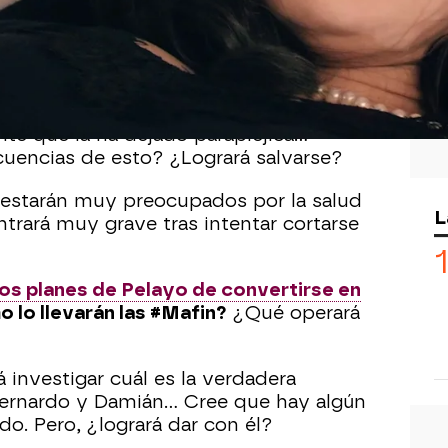
na de
Sueños de libertad
veremos
la vuelvan a ingresar en un sanatorio
y
 decidirá quitarse la vida. La joven ha
te que la ha dejado parapléjica...
cuencias de esto? ¿Logrará salvarse?
estarán muy preocupados por la salud
L
trará muy grave tras intentar cortarse
os planes de Pelayo de convertirse en
 lo llevarán las #Mafin?
¿Qué operará
investigar cuál es la verdadera
Bernardo y Damián... Cree que hay algún
do. Pero, ¿logrará dar con él?