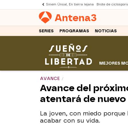
Sinem Ünsal, En tierra lejana
Brote de ciclospori
Antena
3
SERIES
PROGRAMAS
NOTICIAS
MEJORES M
AVANCE
Avance del próximo
atentará de nuevo 
La joven, con miedo porque l
acabar con su vida.