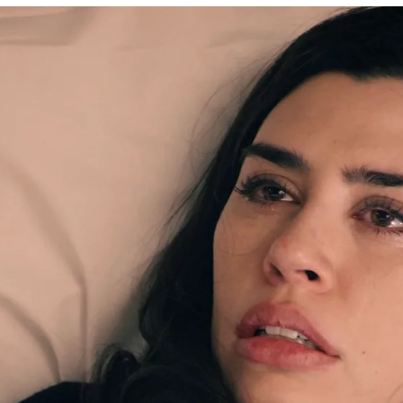
tendrá pensado hacer?
Whatsapp
Facebook
X
Flipboa
05