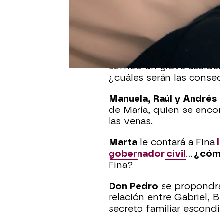
En el capítulo de maña
como...
María
, con
miedo a que 
ante su situación nueva,
sufrido un grave acciden
¿cuáles serán las conse
Manuela, Raúl y Andrés
de María, quien se encon
las venas.
Marta
le contará a Fina
l
gobernador civil
...
¿cómo
Fina?
Don Pedro
se propondrá 
relación entre Gabriel, 
secreto familiar escondi