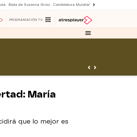
uta
Boda de Susanna Griso
Candidatura Mundial 2030
Avance Sueños de 
O
PROGRAMACIÓN TV
rtad: María
idirá que lo mejor es