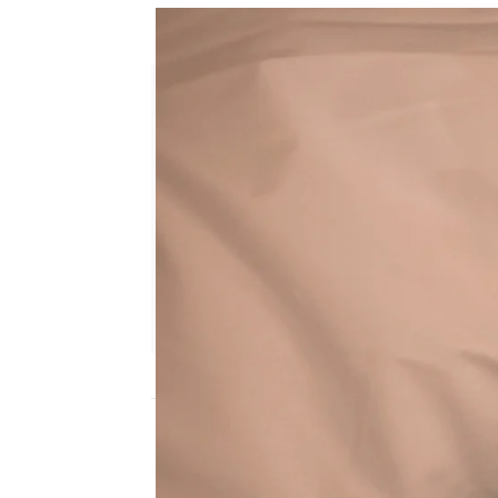
María roba un cuchillo ¿qué 
Ana Bermejo Lillo
Publicado:
23 de junio de 2025, 17: