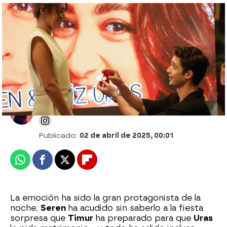
Uras rompe a llorar con la carta de Bahar:
su corazón ya sabe lo que quiere
Desirée Castillo
Publicado:
02 de abril de 2025, 00:01
Whatsapp
Facebook
X
Flipboard
La emoción ha sido la gran protagonista de la
noche.
Seren
ha acudido sin saberlo a la fiesta
sorpresa que
Timur
ha preparado para que
Uras