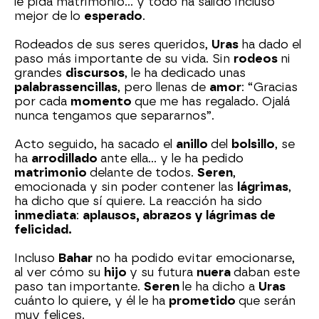
le pida matrimonio… y todo ha salido incluso
mejor de lo
esperado
.
Rodeados de sus seres queridos,
Uras
ha dado el
paso más importante de su vida. Sin
rodeos
ni
grandes
discursos
, le ha dedicado unas
palabras
sencillas
, pero llenas de
amor
: “Gracias
por cada
momento
que me has regalado. Ojalá
nunca tengamos que separarnos”.
Acto seguido, ha sacado el
anillo
del
bolsillo
, se
ha
arrodillado
ante ella… y le ha pedido
matrimonio
delante de todos.
Seren
,
emocionada y sin poder contener las
lágrimas
,
ha dicho que sí quiere. La reacción ha sido
inmediata
:
aplausos, abrazos y lágrimas de
felicidad.
Incluso
Bahar
no ha podido evitar emocionarse,
al ver cómo su
hijo
y su futura
nuera
daban este
paso tan importante.
Seren
le ha dicho a
Uras
cuánto lo quiere, y él le ha
prometido
que serán
muy felices.