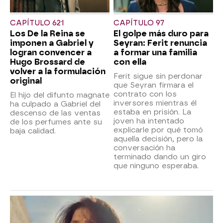
CAPÍTULO 621
CAPÍTULO 97
Los De la Reina se
El golpe más duro para
imponen a Gabriel y
Seyran: Ferit renuncia
logran convencer a
a formar una familia
Hugo Brossard de
con ella
volver a la formulación
Ferit sigue sin perdonar
original
que Seyran firmara el
contrato con los
El hijo del difunto magnate
inversores mientras él
ha culpado a Gabriel del
estaba en prisión. La
descenso de las ventas
joven ha intentado
de los perfumes ante su
explicarle por qué tomó
baja calidad.
aquella decisión, pero la
conversación ha
terminado dando un giro
que ninguno esperaba.