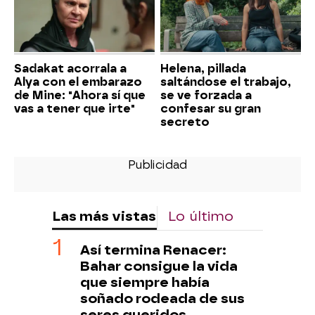
Sadakat acorrala a
Helena, pillada
Alya con el embarazo
saltándose el trabajo,
de Mine: "Ahora sí que
se ve forzada a
vas a tener que irte"
confesar su gran
secreto
Las más vistas
Lo último
Así termina Renacer:
Bahar consigue la vida
que siempre había
soñado rodeada de sus
seres queridos