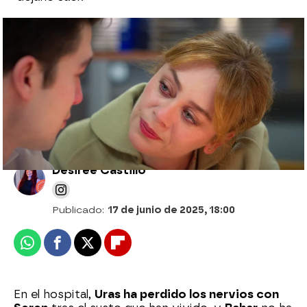
Seren se enfrenta a un ladrón en casa y
acaba hospitalizada: ¡el susto más grande
de su vida!
Desirée Castillo
Publicado:
17 de junio de 2025, 18:00
Whatsapp
Facebook
X
Flipboard
En el hospital,
Uras ha perdido los nervios con