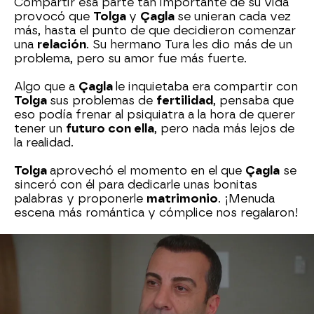
Compartir esa parte tan importante de su vida
provocó que
Tolga
y
Çagla
se unieran cada vez
más, hasta el punto de que decidieron comenzar
una
relación
. Su hermano Tura les dio más de un
problema, pero su amor fue más fuerte.
Algo que a
Çagla
le inquietaba era compartir con
Tolga
sus problemas de
fertilidad
, pensaba que
eso podía frenar al psiquiatra a la hora de querer
tener un
futuro con ella
, pero nada más lejos de
la realidad.
Tolga
aprovechó el momento en el que
Çagla
se
sinceró con él para dedicarle unas bonitas
palabras y proponerle
matrimonio
. ¡Menuda
escena más romántica y cómplice nos regalaron!
Sin embargo, la alegría duró poco, ya que
Tolga
se subió a un
avión
durante la boda de Gülçiçek
que se
estrelló
. ¿Cómo afrontará Çagla este
duro golpe? ¿Cómo reaccionará su entorno?