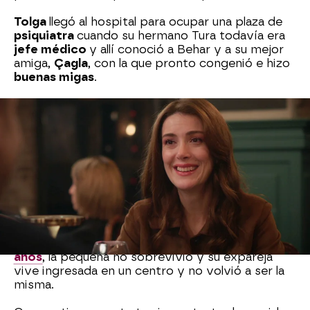
Tolga
llegó al hospital para ocupar una plaza de
psiquiatra
cuando su hermano Tura todavía era
jefe médico
y allí conoció a Behar y a su mejor
amiga,
Çagla
, con la que pronto congenió e hizo
buenas migas
.
A
Çagla
comenzó a gustarle mucho
Tolga
y
notaba que era
recíproco
, sin embargo lo
notaba
distante
y se formó un
muro
entre ellos
que, por un momento, parecía que iba a impedir
que avanzasen.
Tolga
decidió sincerarse con la mejor amiga de
Bahar y compartió con ella la
tragedia
que le
había marcado en su pasado:
su exmujer y su
hija tuvieron un accidente de tráfico hace diez
años
, la pequeña no sobrevivió y su expareja
vive ingresada en un centro y no volvió a ser la
misma.