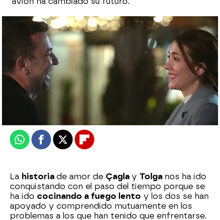
avión ha cambiado su futuro.
Patri Bea
Publicado:
02 de noviembre de 2025, 18:00
Whatsapp
Facebook
X
Flipboard
La
historia
de amor de
Çagla
y
Tolga
nos ha ido
conquistando con el paso del tiempo porque se
ha ido
cocinando a fuego lento
y los dos se han
apoyado y comprendido mutuamente en los
problemas a los que han tenido que enfrentarse.