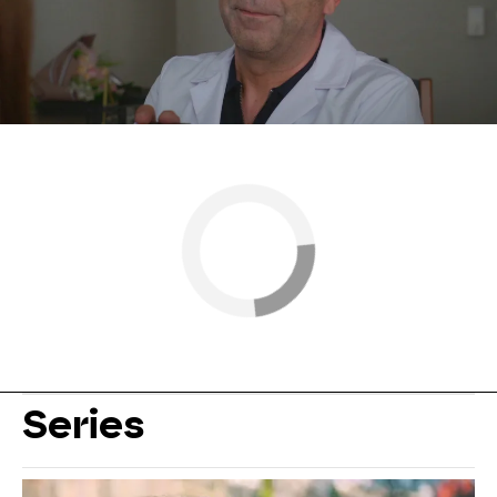
Antena 3
» Series
» Renacer
Series