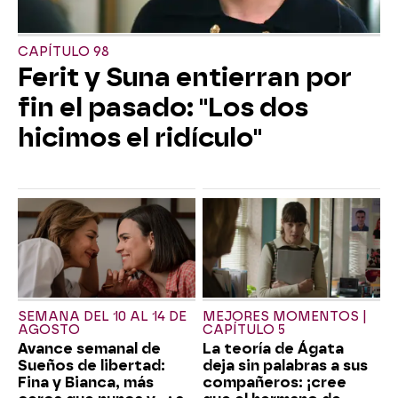
CAPÍTULO 98
Ferit y Suna entierran por
fin el pasado: "Los dos
hicimos el ridículo"
SEMANA DEL 10 AL 14 DE
MEJORES MOMENTOS |
AGOSTO
CAPÍTULO 5
Avance semanal de
La teoría de Ágata
Sueños de libertad:
deja sin palabras a sus
Fina y Bianca, más
compañeros: ¡cree