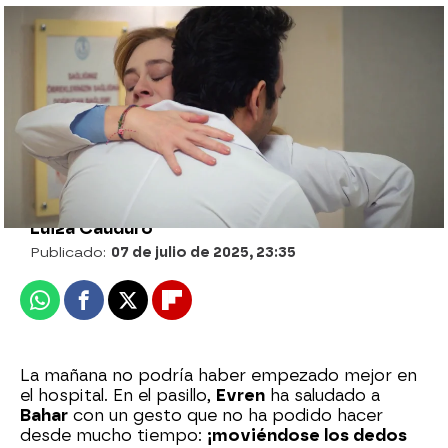
Bahar, en peligro de muerte tras
contagiarse de un peligroso virus...
¿sobrevivirá?
Luiza Cauduro
Publicado:
07 de julio de 2025, 23:35
Whatsapp
Facebook
X
Flipboard
La mañana no podría haber empezado mejor en
el hospital. En el pasillo,
Evren
ha saludado a
Bahar
con un gesto que no ha podido hacer
desde mucho tiempo:
¡moviéndose los dedos