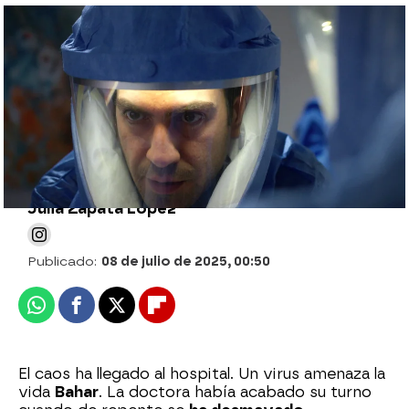
¡Tensión máxima! Bahar y Timur arriesgan
sus vidas al tratar a una paciente con un
virus mortal y altamente contagioso
Julia Zapata López
Publicado:
08 de julio de 2025, 00:50
Whatsapp
Facebook
X
Flipboard
El caos ha llegado al hospital. Un virus amenaza la
vida
Bahar
. La doctora había acabado su turno