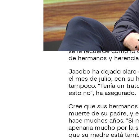
En
plena guerra familiar
'Y ahora Sonsoles' para 
saliendo acerca de sus 
Grajal.
Dentro de unos días se
diestro, y su hijo ha a
se le recuerde como lo 
de hermanos y herencia
Jacobo ha dejado claro
el mes de julio, con su
tampoco. "Tenía un trat
esto no", ha asegurado.
Cree que sus hermano
muerte de su padre, y 
hace muchos años. "Si m
apenaría mucho por la s
que su madre está tam