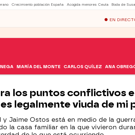
erano
Crecimiento población España
Acogida menores Ceuta
Boda de Susa
EN DIRECT
ÓNEGA
MARÍA DEL MONTE
CARLOS QUÍLEZ
ANA OBREG
a los puntos conflictivos e
e es legalmente viuda de mi 
al y Jaime Ostos está en medio de la guerra
 la casa familiar en la que vivieron dura
verdad de lo que está ocurriendo.