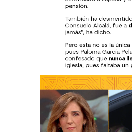
pensión.
También ha desmentido 
Consuelo Alcalá, fue a
d
jamás", ha dicho.
Pero esta no es la única
pues Paloma García Pela
confesado que
nunca ll
iglesia, pues faltaba un
Hablamos con Mari Áng
En 'Y ahora Sonsoles' h
Ángeles Grajal, que ha a
tiene destrozada.
"Me he