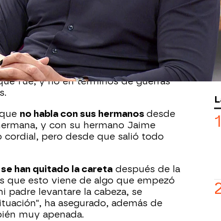
, Jacobo Ostos ha visitado el plató de
aclarar toda la información que está
padres, Jaime Ostos y Mari Ángeles
 cumplen dos años de la muerte del
segurado que
le da mucha pena
que no
que fue, y no en términos de guerras
s.
L
 que
no habla con sus hermanos
desde
 hermana, y con su hermano Jaime
o cordial, pero desde que salió todo
s
se han quitado la careta
después de la
es que esto viene de algo que empezó
i padre levantare la cabeza, se
ituación", ha asegurado, además de
bién muy apenada.