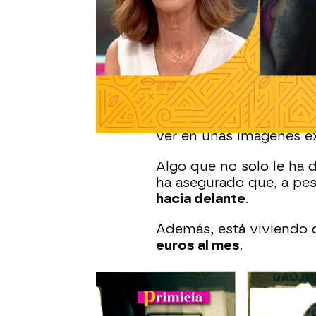
las esquinas"
, ha asegur
Dice que se le está
haci
ella se casaron en 1992.
Mari Ángeles Grajal aca
casa familiar
en la que v
comenzado la guerra. El
ver en unas imágenes ex
Algo que no solo le ha d
ha asegurado que, a pes
hacia delante
.
Además, está viviendo d
euros al mes
.
famosos