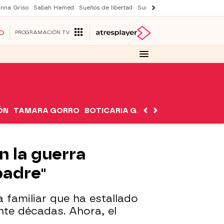
nna Griso
Sabah Hamed
Sueños de libertad
Suri y Tom Cruise
Una nuev
O
PROGRAMACIÓN TV
ÓN
TAMARA GORRO
BOTICARIA GARCÍA
NUTRIMÁN
n la guerra
padre"
 familiar que ha estallado
nte décadas. Ahora, el