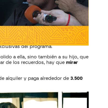
ado.
endo mucho daño
y que Jaime Ostos y
ba de mudarse, ya que
han vendido la
ivió con Jaime Ostos y por la cual ha
la ahora está feliz, como hemos podido
clusivas del programa.
olido a ella, sino también a su hijo, que
ar de los recuerdos, hay que
mirar
e alquiler y paga alrededor de
3.500