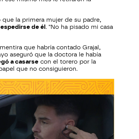
que la primera mujer de su padre,
espedirse de él
. "No ha pisado mi casa
 mentira que habría contado Grajal,
yo aseguró que la doctora le había
egó a casarse
con el torero por la
 papel que no consiguieron.
eles Grajal
emos hablado en exclusiva con Mari
segurado que esta guerra familiar la
 llevado un fin de semana llorando por