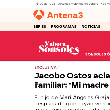
Duelo AlaZ
Detenido violencia de género
Yas v
Antena
3
SERIES
PROGRAMAS
NOTICIAS
SONSOLES 
EXCLUSIVA
Jacobo Ostos aclar
familiar: "Mi madr
El hijo de Mari Ángeles Graj
después de que hayan vendido
joven quiere contar toda la 