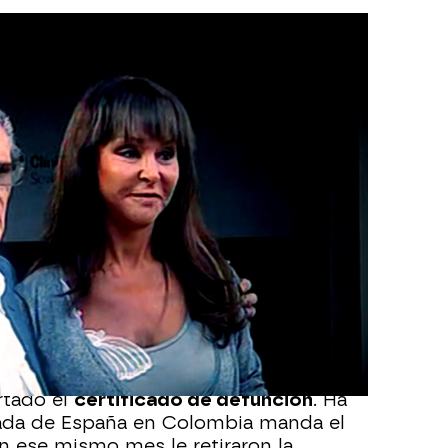
es Grajal y Jaime Ostos?
ado que su padre, Jaime Ostos, está
como fallecido
y que su madre es su
ese artículo has cometido dos delitos",
 que va a demandar a Pilar Vidal, que
o que
ha aportado el libro de familia
en
segunda boda por lo civil de sus padres,
 así como el certificado de viudedad.
 a la pensión", ha dejado claro.
rtado el
certificado de defunción
. Ha
ada de España en Colombia manda el
n ese mismo mes le retiraron la