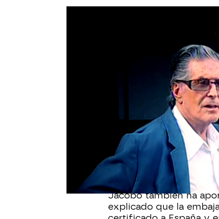
¿Se casaron Mari Ángel
Jacobo Ostos ha asegur
registrado legalmente 
viuda legalmente. "Con 
ha asegurado, además de
dio la información.
El joven ha dejado clar
el que está inscrita la 
el 14 de agosto de 1992,
"Por tanto tiene derecho
Jacobo también ha apo
explicado que la embaj
certificado a España y e