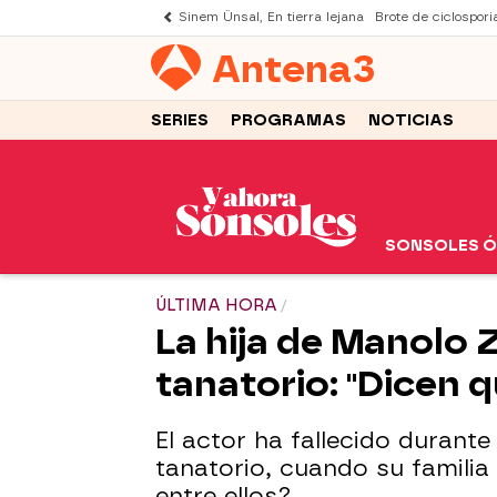
Sinem Ünsal, En tierra lejana
Brote de ciclospori
Antena
3
SERIES
PROGRAMAS
NOTICIAS
SONSOLES 
ÚLTIMA HORA
La hija de Manolo Z
tanatorio: "Dicen q
El actor ha fallecido durante
tanatorio, cuando su familia
entre ellos?