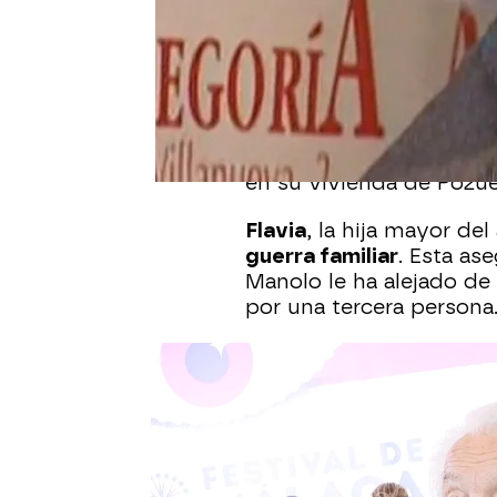
La muerte de
Manolo Z
actor acumulaba más de 
las más importantes de
santos inocentes
.
Manolo, que se había o
quien le habían puesto
en su vivienda de Pozue
Flavia
, la hija mayor de
guerra familiar
. Esta as
Manolo le ha alejado de
por una tercera persona
Nuestra colaboradora
P
con la otra parte de la 
Zarzo
, hijo del primer 
duramente contra su he