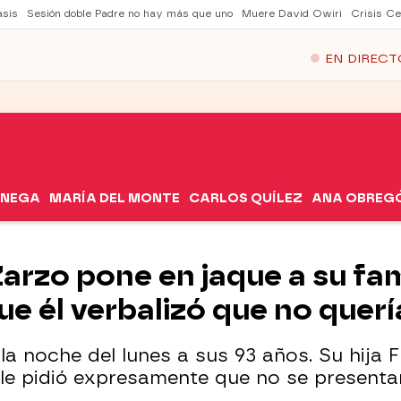
asis
Sesión doble Padre no hay más que uno
Muere David Owiri
Crisis Ce
EN DIRECT
ÓNEGA
MARÍA DEL MONTE
CARLOS QUÍLEZ
ANA OBREG
arzo pone en jaque a su fami
ue él verbalizó que no querí
 la noche del lunes a sus 93 años. Su hija 
 le pidió expresamente que no se presenta