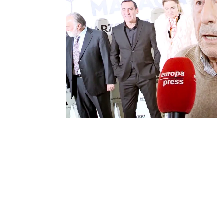
"Dicen que
no querían qu
conflicto que tenía con 
ellos, Manolo verbalizó 
estuviera en su desped
Flavia ha acudido al tan
que su familia le ha pe
a su presencia?