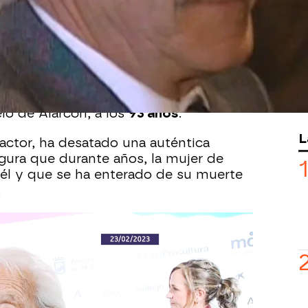
arzo
deja huérfano al cine español. El
100 películas, entre ellas algunas de
 nuestro país, como
La colmena
o
Los
perado recientemente del corazón y a
 un
marcapasos
, ha fallecido este lunes
lo de Alarcón, a los
93 años
.
L
l actor, ha desatado una auténtica
egura que durante años, la mujer de
 él y que se ha enterado de su muerte
.
aloma García-Pelayo
ha podido hablar
familia, específicamente con
David
matrimonio de Manolo Zarzo. Este carga
rmana.