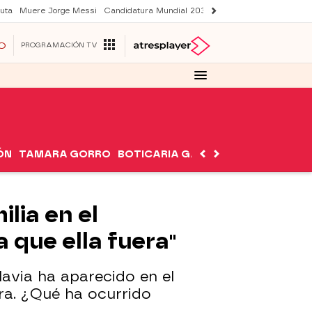
uta
Muere Jorge Messi
Candidatura Mundial 2030
Avance Sueños de libe
O
PROGRAMACIÓN TV
ÓN
TAMARA GORRO
BOTICARIA GARCÍA
NUTRIMÁN
lia en el
a que ella fuera"
Flavia ha aparecido en el
ra. ¿Qué ha ocurrido