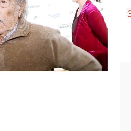
e fuera Flavia al tanatorio
por el
su padre", señala García-Pelayo. Según
en vida que n
o quería que su hija
ida
.
atorio a despedirse de su padre, pese a
dido que no fuera. ¿Cómo reaccionarán