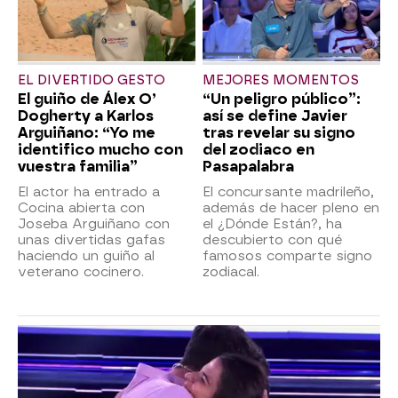
EL DIVERTIDO GESTO
MEJORES MOMENTOS
El guiño de Álex O’
“Un peligro público”:
Dogherty a Karlos
así se define Javier
Arguiñano: “Yo me
tras revelar su signo
identifico mucho con
del zodiaco en
vuestra familia”
Pasapalabra
El actor ha entrado a
El concursante madrileño,
Cocina abierta con
además de hacer pleno en
Joseba Arguiñano con
el ¿Dónde Están?, ha
unas divertidas gafas
descubierto con qué
haciendo un guiño al
famosos comparte signo
veterano cocinero.
zodiacal.