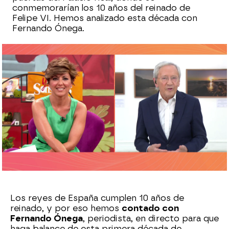
conmemorarían los 10 años del reinado de
Felipe VI. Hemos analizado esta década con
Fernando Ónega.
Sara Ruiz
Publicado:
19 de junio de 2024, 19:22
Whatsapp
Facebook
X
Flipboard
Los reyes de España cumplen 10 años de
reinado, y por eso hemos
contado con
Fernando Ónega
, periodista, en directo para que
haga balance de esta primera década de