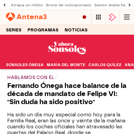
Atrapa un millón
Brote de ciclosporiasis
Sesión doble Padre
Antena
3
SERIES
PROGRAMAS
NOTICIAS
SONSOLES ÓNEGA
MARÍA DEL MONTE
CARLOS QUÍLEZ
ANA
HABLAMOS CON ÉL
Fernando Ónega hace balance de la
década de mandato de Felipe VI:
"Sin duda ha sido positivo"
Ha sido un día muy especial como hoy para la
Familia Real, eran las once y veinte de la mañana
cuando los coches oficiales han atravesado las
puertas del Palacio Real, donde se