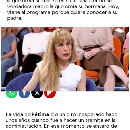
la que creía su madre es su abuela siendo su
verdadera madre la que creía su hermana. Hoy,
viene al programa porque quiere conocer a su
padre.
Marta Requejo
Publicado:
01 de julio de 2025, 19:07
Whatsapp
Facebook
X
Flipboard
La vida de
Fátima
dio un giro inesperado hace
unos años cuando fue a hacer un trámite en la
administración. En ese momento se enteró de