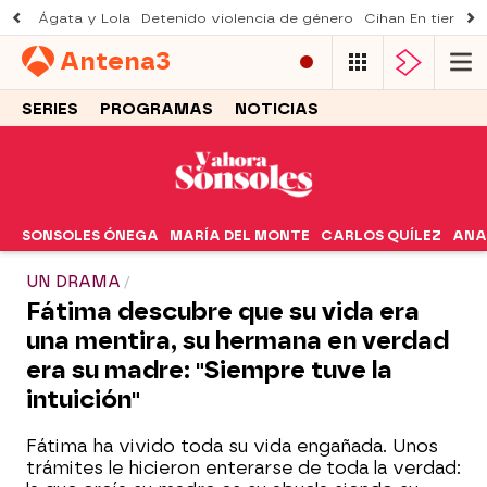
Ágata y Lola
Detenido violencia de género
Cihan En tierra le
Antena
3
SERIES
PROGRAMAS
NOTICIAS
SONSOLES ÓNEGA
MARÍA DEL MONTE
CARLOS QUÍLEZ
ANA
UN DRAMA
Fátima descubre que su vida era
una mentira, su hermana en verdad
era su madre: "Siempre tuve la
intuición"
Fátima ha vivido toda su vida engañada. Unos
trámites le hicieron enterarse de toda la verdad: