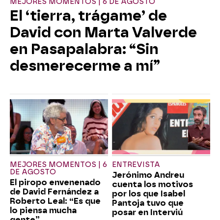
MEJORES MOMENTOS | 6 DE AGOSTO
El ‘tierra, trágame’ de
David con Marta Valverde
en Pasapalabra: “Sin
desmerecerme a mí”
MEJORES MOMENTOS | 6
ENTREVISTA
DE AGOSTO
Jerónimo Andreu
El piropo envenenado
cuenta los motivos
de David Fernández a
por los que Isabel
Roberto Leal: “Es que
Pantoja tuvo que
lo piensa mucha
posar en Interviú
gente”