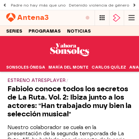
Padre no hay más que uno
Detenido violencia de género
Du
Antena
3
SERIES
PROGRAMAS
NOTICIAS
SONSOLES ÓNEGA
MARÍA DEL MONTE
CARLOS QUÍLEZ
ANA
ESTRENO ATRESPLAYER
Fabiolo conoce todos los secretos
de La Ruta. Vol. 2: Ibiza junto a los
actores: "Han trabajado muy bien la
selección musical"
Nuestro colaborador se cuela en la
presentación de la segunda temporada de La