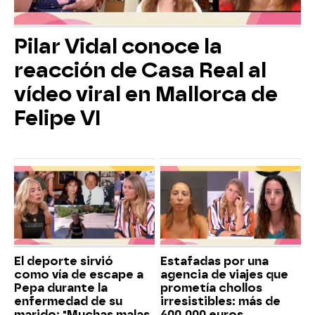
Pilar Vidal conoce la
reacción de Casa Real al
vídeo viral en Mallorca de
Felipe VI
El deporte sirvió
Estafadas por una
como vía de escape a
agencia de viajes que
Pepa durante la
prometía chollos
enfermedad de su
irresistibles: más de
marido: "Muchas malas
600.000 euros