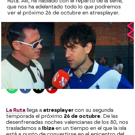
Ruta. Allí, ha hablado con el reparto de la serie,
que nos ha adelantado todo lo que podremos
ver el próximo 26 de octubre en atresplayer.
Sara Sanz Navarro
Publicado:
22 de octubre de 2025, 12:38
Whatsapp
Facebook
X
Flipboard
La Ruta
llega a
atresplayer
con su segunda
temporada el próximo
26 de octubre
. De las
desenfrenadas noches valencianas de los 80, nos
trasladamos a
Ibiza
en un tiempo en el que la isla
está a punto de convertirse en el epicentro del