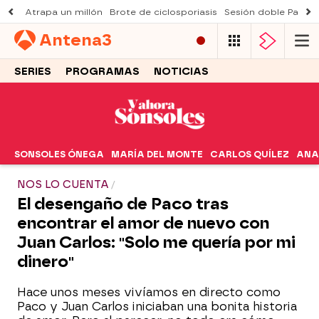
Atrapa un millón
Brote de ciclosporiasis
Sesión doble Padre
Antena
3
SERIES
PROGRAMAS
NOTICIAS
SONSOLES ÓNEGA
MARÍA DEL MONTE
CARLOS QUÍLEZ
ANA
NOS LO CUENTA
El desengaño de Paco tras
encontrar el amor de nuevo con
Juan Carlos: "Solo me quería por mi
dinero"
Hace unos meses vivíamos en directo como
Paco y Juan Carlos iniciaban una bonita historia