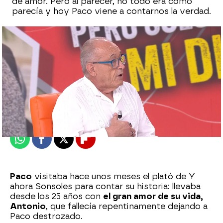
de amor. Pero al parecer, no todo era cómo
parecía y hoy Paco viene a contarnos la verdad.
Marta Requejo
Publicado:
07 de julio de 2025, 18:58
Whatsapp
Facebook
X
Flipboard
Paco
visitaba hace unos meses el plató de Y
ahora Sonsoles para contar su historia: llevaba
desde los 25 años con
el gran amor de su vida,
Antonio
, que fallecía repentinamente dejando a
Paco destrozado.