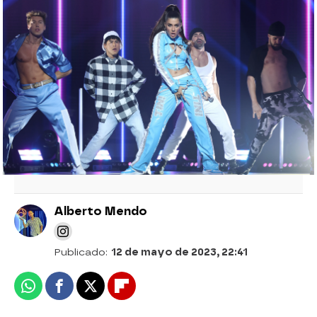
Andrea Guasch, imparable: ni Frank
Sinatra puede con su Ariana Grande
Todos los retos de la Gala 8: Un robo
polémico, Bruno Mars y Amy Winehouse
Así queda el ranking de concursantes tras
la séptima gala de ‘Tu cara me suena 10’
Alberto Mendo
Publicado:
12 de mayo de 2023, 22:41
Whatsapp
Facebook
X
Flipboard