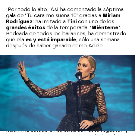
¡Por todo lo alto! Así ha comenzado la séptima
gala de ‘Tu cara me suena 10’ gracias a
Miriam
Rodríguez
: ha imitado a
Tini
con uno de los
grandes éxitos
de la temporada:
‘Miénteme’
.
Rodeada de todos los bailarines, ha demostrado
que ella
es y está imparable
, sólo una semana
después de haber ganado como Adele.
En los ensayos, le aconsejaron que fuera ‘sexy
Disney’ y ella ha logrado darle ese punto de
picante sensualidad
con sutil dulzura. Pero,
sobre todo,
ha estado cañera
: ¡qué manera de
bailar! Una vez más, ha dejado a todos alucinados
porque ha sacado adelante una
coreografía
complicadísima
, y sin perder ni por un
momento el control de la voz, siempre afinada.
Además, se ha notado lo que Miriam ha
disfrutado de la actuación. Al grito de ‘Tini,
muah’, ha estado en su salsa con este reguetón y