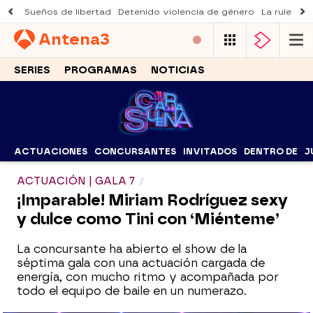
Sueños de libertad
Detenido violencia de género
La ruleta d
Antena
3
SERIES
PROGRAMAS
NOTICIAS
ACTUACIONES
CONCURSANTES
INVITADOS
DENTRO DE
J
ACTUACIÓN | GALA 7
¡Imparable! Miriam Rodríguez sexy
y dulce como Tini con ‘Miénteme’
La concursante ha abierto el show de la
séptima gala con una actuación cargada de
energía, con mucho ritmo y acompañada por
todo el equipo de baile en un numerazo.