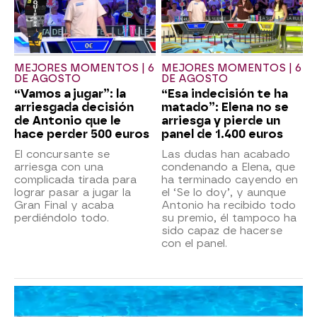
MEJORES MOMENTOS | 6
MEJORES MOMENTOS | 6
DE AGOSTO
DE AGOSTO
“Vamos a jugar”: la
“Esa indecisión te ha
arriesgada decisión
matado”: Elena no se
de Antonio que le
arriesga y pierde un
hace perder 500 euros
panel de 1.400 euros
El concursante se
Las dudas han acabado
arriesga con una
condenando a Elena, que
complicada tirada para
ha terminado cayendo en
lograr pasar a jugar la
el ‘Se lo doy’, y aunque
Gran Final y acaba
Antonio ha recibido todo
perdiéndolo todo.
su premio, él tampoco ha
sido capaz de hacerse
con el panel.