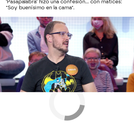
'Pasapalabra' hizo una confesión... con matices:
"Soy buenísimo en la cama".
invitados pasapalabra
Diego Arjona
Antena 3
» Programas
» Pasapalabra
» Noticias