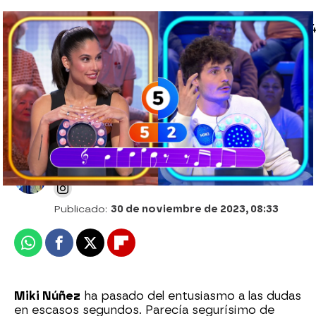
[[LINK:INTERNO|||Article|||6566f522e15eb0e4
original delantal de Alex O’Dogherty…
¡dedicado a las frases de las madres!]]
Alberto Mendo
Publicado:
30 de noviembre de 2023, 08:33
Whatsapp
Facebook
X
Flipboard
Miki Núñez
ha pasado del entusiasmo a las dudas
en escasos segundos. Parecía segurísimo de